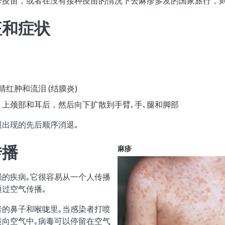
疹疫苗，或者在没有接种疫苗的情况下去麻疹多发的国家旅行，则
征和症状
：
睛红肿和流泪 (结膜炎)
､上颈部和耳后，然后向下扩散到手臂､手､腿和脚部
出现的先后顺序消退｡
传播
麻疹
强的疾病｡它很容易从一个人传播
过空气传播｡
者的鼻子和喉咙里｡当感染者打喷
喷向空气中｡病毒可以停留在空气