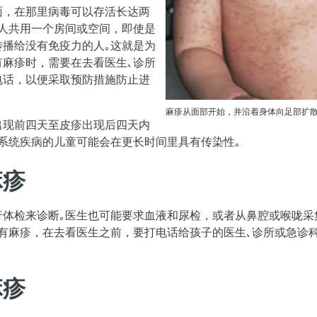
面，在那里病毒可以存活长达两
的人共用一个房间或空间，即使是
传播给没有免疫力的人｡这就是为
有麻疹时，需要在去看医生､诊所
电话，以便采取预防措施防止进
麻疹从面部开始，并沿着身体向足部扩散
出现前四天至皮疹出现后四天内
系统疾病的儿童可能会在更长时间里具有传染性｡
麻疹
行体检来诊断｡医生也可能要求血液和尿检，或者从鼻腔或喉咙采
患有麻疹，在去看医生之前，要打电话给孩子的医生､诊所或急诊
麻疹