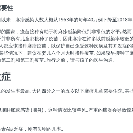
重要性
来，麻疹感染人数大概从1963年的每年40万例下降至2018年
得的国家，疫苗接种有助于将麻疹感染降低到非常低的水平｡然而
于并非所有儿童都接种了疫苗，因此麻疹在许多以前感染率较低
家人都应该接种麻疹疫苗，以保护自己免受这种疾病及其并发症的
在某些情况下，建议在婴儿六个月大时接种疫苗｡如果较早接种了
第二剂和第三剂疫苗｡旅行之前，请与孩子的医生沟通｡
发症
儿的发生率最高｡大约四分之一的五岁以下麻疹儿童需要住院｡某
｡
脑肿胀或感染 (脑炎)，这种情况比较罕见｡严重的脑炎会导致惊
素A缺乏症，则有失明的几率｡