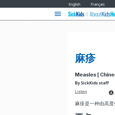
Site
English
Français
Languages
menu
麻疹
Measles [ Chines
By SickKids staff
Listen
download_for_offline
麻疹是一种由高度