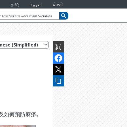
தமிழ்
العربية
ਪੰਜਾਬੀ
search
qr_code_scanner
content_copy
及如何预防麻疹｡