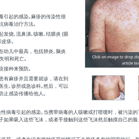
毒引起的感染｡麻疹的传染性很
抗病毒治疗方法｡
发烧､流鼻涕､咳嗽､结膜炎 (眼
和皮疹｡
在幼儿中最高，包括肺炎､脑炎
､失明和死亡｡
疫接种来预防｡
患有麻疹并且需要就诊，请在到
医生､诊所或急诊科｡然后，可以
防止感染传播给他人｡
染性病毒引起的感染｡当携带病毒的人咳嗽或打喷嚏时，被污染的
孩子如果吸入这些飞沫，或者手接触到这些飞沫然后触摸自己的脸