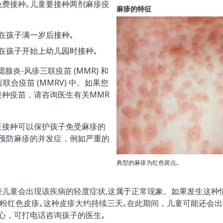
免费接种｡儿童要接种两剂麻疹疫
麻疹的特征
在孩子满一岁后接种｡
在孩子开始上幼儿园时接种｡
腺炎-风疹三联疫苗 (MMR) 和
联合疫苗 (MMRV) 中。如果您
接种疫苗，请咨询医生有关MMR
疫接种可以保护孩子免受麻疹的
以预防麻疹的并发症，例如严重的
典型的麻疹为红色斑点｡
些儿童会出现该疾病的轻度症状,这属于正常现象。如果发生这种
现粉红色皮疹｡这种皮疹大约持续三天｡在此期间，儿童可能还会
心，可打电话咨询孩子的医生｡