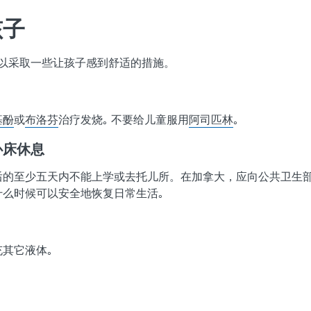
孩子
可以采取一些让孩子感到舒适的措施。
基酚
或
布洛芬
治疗发烧｡ 不要给儿童服用
阿司匹林
｡
卧床休息
后的至少五天内不能上学或去托儿所。在加拿大，应向公共卫生部
什么时候可以安全地恢复日常生活｡
其它液体｡