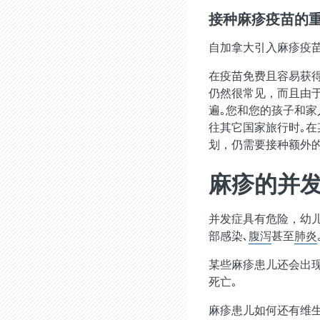
接种麻疹疫苗的
自加拿大引入麻疹疫苗以
在疫苗免费且容易获
仍然很常见，而且由
遍｡您和您的孩子和
往其它国家旅行时｡
划，仍需要接种额外的
麻疹的并
并发症具有危险，幼
部感染､
腹泻
甚至
肺炎
某些麻疹患儿还会出现
死亡｡
麻疹患儿如何还有维生