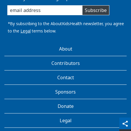
enter
Subscribe
you
email
address:
*By subscribing to the AboutKidsHealth newsletter, you agree
to the
Legal
terms below.
AboutKidsHealth
About
Learn
More
Contributors
Contact
Sponsors
Donate
Legal
qr_code_scanner
content_copy
share