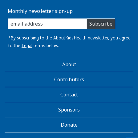
Monthly newsletter sign-up
enter
Subscribe
you
email
address:
*By subscribing to the AboutKidsHealth newsletter, you agree
to the
Legal
terms below.
AboutKidsHealth
About
Learn
More
Contributors
Contact
Sponsors
Donate