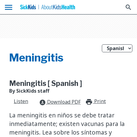
menu
search
Meningitis
Meningitis [ Spanish ]
By SickKids staff
Listen
Print
print_for
Download PDF
download_for_offline
La meningitis en niños se debe tratar
inmediatamente; existen vacunas para la
meningitis. Lea sobre los síntomas y