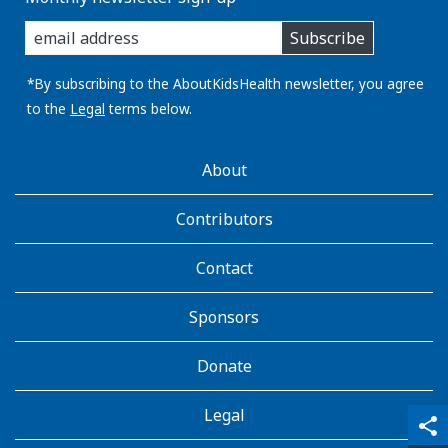
enter
Subscribe
you
email
address:
*By subscribing to the AboutKidsHealth newsletter, you agree
to the
Legal
terms below.
AboutKidsHealth
About
Learn
More
Contributors
Contact
Sponsors
Donate
Legal
qr_code_scanner
content_copy
share