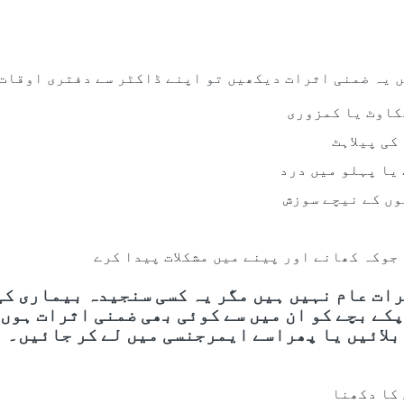
ں یہ ضمنی اثرات دیکھیں تو اپنے ڈاکٹر سے دفتری اوقات
کاوٹ یا کمزوری
کی پیلاہٹ
یا پہلو میں درد
وں کے نیچے سوزش
جوکہ کھانے اور پینے میں مشکلات پیدا کرے
رات عام نہیں ہیں مگر یہ کسی سنجیدہ بیماری کی
کے بچے کو ان میں سے کوئی بھی ضمنی اثرات ہوں 
بلائیں یا پھراسے ایمرجنسی میں لے کر جائیں۔
کا دکھنا