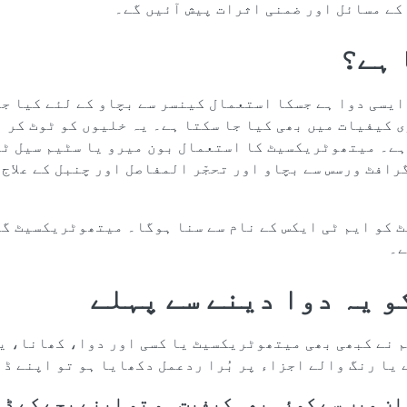
 کے مسائل اور ضمنی اثرات پیش آئیں گے۔
 ہے؟
یسی دوا ہے جسکا استعمال کینسر سے بچاو کے لئے کیا جا
 کیفیات میں بھی کیا جا سکتا ہے۔ یہ خلیوں کو ٹوٹ کر ن
ہے۔ میتھوٹریکسیٹ کا استعمال بون میرو یا سٹیم سیل ٹر
افٹ ورسس سے بچاو اور تحجّر المفاصل اور چنبل کے علاج 
 کو ایم ٹی ایکس کے نام سے سنا ہوگا۔ میتھوٹریکسیٹ گ
ے۔
و یہ دوا دینے سے پہلے
م نے کبھی بھی میتھوٹریکسیٹ یا کسی اور دوا، کھانا، ی
 یا رنگ والے اجزاء پر بُرا ردعمل دکھایا ہو تو اپنے ڈ
ان میں سے کوئی بھی کیفیت ہو تو اپنے بچے کے ڈ