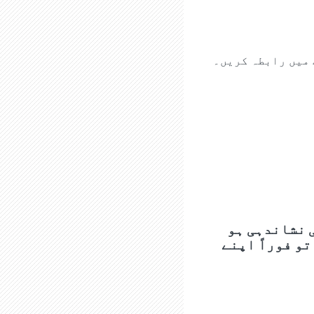
 میں رابطہ کریں۔
 نشاندہی ہو
تو فوراً اپنے