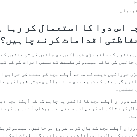
و
تبدیلی
ہ اس دوا کا استعمال کر رہا ہ
فاظتی اقدامات کرنے چاہیں؟
 وقفوں کے ساتھ بڑی خوراکیں دی جائیں گی تو وقفوں کے 
 جائیں گی تاکہ میتھوٹریکسیٹ کے ضمنی اثرات کو کم کیا
ی خوراکیں دینے کے ساتھ آُپکے بچے کو معدے کی خرابی ا
ائیں گی۔ منہ کے ذریعے دی جانے والی چھوٹی خوراکیں عام
 بنتیں۔
کے دوران آپکے بچے کا ڈاکٹر یہ چاہے گا کہ آپکا بچہ ذی
ال کرے تاکہ اسکو ذیادہ سے ذیادہ پیشاب آئے۔ یہ گردے 
ہے۔
دوران آپکے بچے کے بال گرنا شروع ہو جائیں۔ میتھوٹریک
ے بچے کے بال واپس آنا شروع ہو جائیں گے۔ لیکن اسکے رن