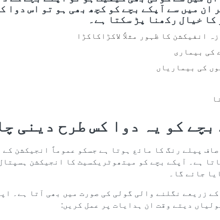
 ان میں سے آپکے بچے کو کچھ بھی ہو تو اس دوا ک
کا خیال رکھنا پڑ سکتا ہے۔
ہ انفیکشن کا ظہور مثلاً لاکڑاکاکڑا
 کی بیماری
وں کی بیماریاں
ا
بچے کو یہ دوا کس طرح دینی چ
اف پیلے رنگ کا مائع ہوتا ہے جسکو عموماً انجیکشن کے 
اتا ہے۔ آپکے بچے کو میتھوٹریکسیٹ کا انجیکشن ہسپتال 
یا جائے گا۔
ے زریعے نگلنے والی گولی کی صورت میں بھی آتا ہے۔ اپن
لیاں دیتے وقت ان ہدایات پر عمل کریں: