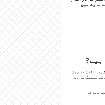
ے بارے میں
اہیے؟
زریعے ناڑ یا ریڑھ
کے کلینک یا پھر
ے بچے کو