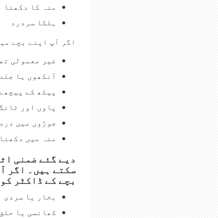
منہ کا دکھنا
ہلکا سردرد
اگر آپ اپنے بچے می
غیر معمولی تھ
آنکھوں یا جلد 
پیٹھ کے پیچھے 
پاوں اور ٹانگ
جوڑوں میں درد
منہ میں دکھنا 
دیے گئے ضمنی اث
سکتے ہیں۔ اگر آپ
بچے کے ڈاکٹر کو 
بخار یا سردی
کھانسی یا حلق 