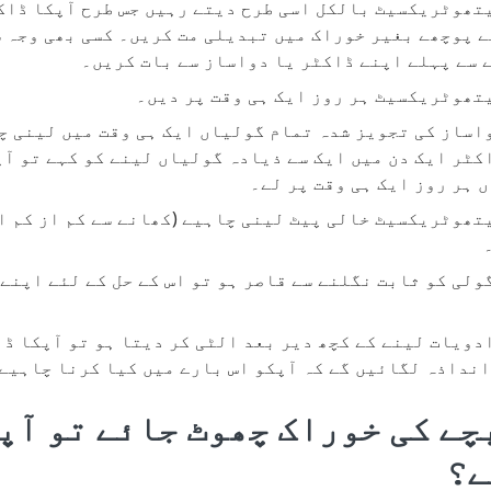
تھوٹریکسیٹ بالکل اسی طرح دیتے رہیں جس طرح آپکا ڈاک
 پوچھے بغیر خوراک میں تبدیلی مت کریں۔ کسی بھی وجہ س
سے پہلے اپنے ڈاکٹر یا دواساز سے بات کریں۔
تھوٹریکسیٹ ہر روز ایک ہی وقت پر دیں۔
اساز کی تجویز شدہ تمام گولیاں ایک ہی وقت میں لینی چ
کٹر ایک دن میں ایک سے ذیادہ گولیاں لینے کو کہے تو آپ
 ہر روز ایک ہی وقت پر لے۔
تھوٹریکسیٹ خالی پیٹ لینی چاہیے (کھانے سے کم از کم ا
ولی کو ثابت نگلنے سے قاصر ہو تو اس کے حل کے لئے اپنے
دویات لینے کے کچھ دیر بعد الٹی کر دیتا ہو تو آپکا ڈا
انداذہ لگائیں گے کہ آپکو اس بارے میں کیا کرنا چاہیے
چے کی خوراک چھوٹ جائے تو آپ
ے؟