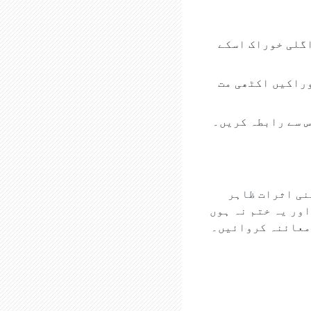
اگلی خوراک اسکے
وراکیں اکٹھی مت
س سے رابطہ کریں۔
نی اثرات ظاہر
ور یہ ختم نہ ہوں
 معائنہ کروائیں۔