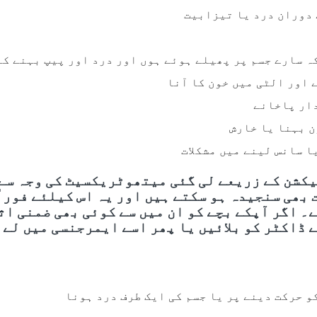
 دوران درد یا تیزابیت
ہ سارے جسم پر پھیلے ہوئے ہوں اور درد اور پیپ بہنے کا
اور الٹی میں خون کا آنا
دار پاخانے
 بہنا یا خارش
ا سانس لینے میں مشکلات
جیکشن کے زریعے لی گئی میتھوٹریکسیٹ کی وجہ سے
بھی سنجیدہ ہو سکتے ہیں اور یہ اس کیلئے فوراً
۔ اگر آپکے بچے کو ان میں سے کوئی بھی ضمنی اث
ے ڈاکٹر کو بلائیں یا پھر اسے ایمرجنسی میں لے 
و حرکت دینے پر یا جسم کی ایک طرف درد ہونا