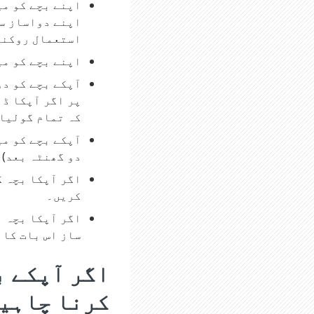
اپنے بچے کو می
اپنے دواساز سے
استعمال روکنے 
اپنے بچے کو می
آپکے بچے کو دو
پر اگر آپکا ڈا
کہ تمام گولیاں
آپکے بچے کو می
دو گھنٹہ بعد)۔
اگر آپکا بچہ گ
کریں۔
اگر آپکا بچہ ا
ساز اس بات کا 
اگر آپکے ب
کرنا چاہی