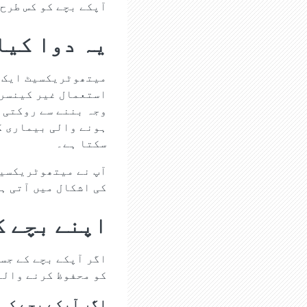
آپکے بچے کو کس طرح
یہ دوا کیا
میتھوٹریکسیٹ ایک ا
استعمال غیر کینسری
وجہ بننے سے روکتی 
ہونے والی بیماری گر
سکتا ہے۔
آپ نے میتھوٹریکسیٹ
کی اشکال میں آتی ہ
اپنے بچے ک
اگر آپکے بچے کے جس
کو محفوظ کرنے والے
اگر آپکے بچے کی 