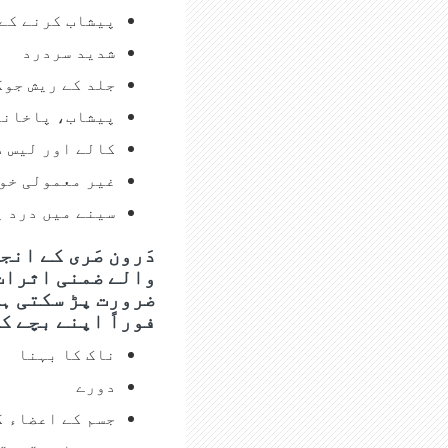
پیشاب کرنے کے
شدید سردرد
جلد کے ریش جوک
پیشاب، پاخانے 
کالے اور لیس 
غیر معمولی خون
سینے میں درد ی
دَرون صَری کے ان
والے ضمنی اثرات 
ضرورت پڑ سکتی ہے
فوراً اپنے بچے ک
ناک کا بہنا
دورے
جسم کے اعضاء ک