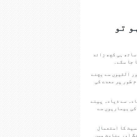
و تو
ساتھ ہی کچھ زائد
 جا سکے۔
ور الٹیوں سے بچنے
 طور پر معدے کی
ادہ سے ذیادہ پینے
کی بیماریوں سے
سیٹ کا استعمال
گ اور بناوٹ میں