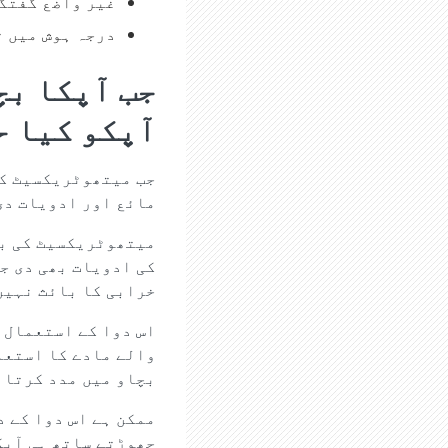
غیر واضع گفتگ
درجہ ہوش میں 
جب آپکا بچ
آپکو کیا ح
جب میتھوٹریکسیٹ کی
مائع اور ادویات دی
میتھوٹریکسیٹ کی بڑ
کی ادویات بھی دی ج
خرابی کا بائث نہیں
اس دوا کے استعمال 
والے مادے کا استعم
بچاو میں مدد کرتا 
ممکن ہے اس دوا کے 
چھوڑتے ساتھ ہی آپک