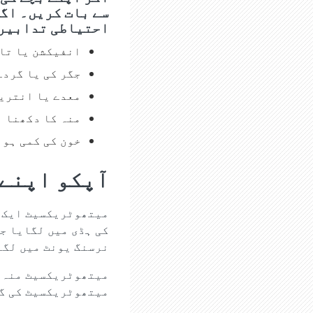
سے بات کریں۔ اگر
احتیاطی تدابیر 
انفیکشن یا تاز
جگر کی یا گردے
معدے یا انتری
منہ کا دکھنا
خون کی کمی ہون
آپکو اپنے 
میتھوٹریکسیٹ ایک ص
کی ہڈی میں لگایا ج
نرسنگ یونٹ میں لگا
میتھوٹریکسیٹ منہ ک
میتھوٹریکسیٹ کی گو