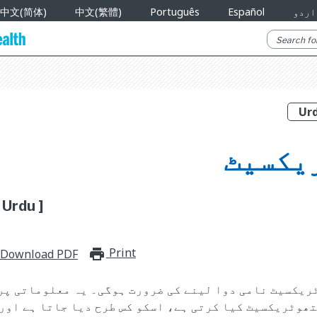
اردو
Español
Português
中文(繁體)
中文(简体)
یکسیٹ
Urdu ]
Print
print_for_offline
Download PDF
ریکسیٹ نامی دوا لینے کی ضرورت ہوگی۔ یہ معلوماتی پرچ
تھوٹریکسیٹ کیا کرتی ہے، اسکو کس طرح دیا جاتا ہے اور 