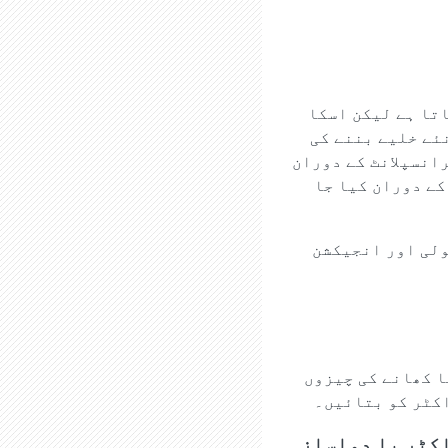
تا ہے لیکن اسکا
ئے خلیے بننے کی
انسپلانٹ کے دوران
کے دوران کیا جا
ولی اور انجیکشن
ا کھانے کی چیزوں
اکٹر کو بتائیں۔
اکٹر یا دواساز