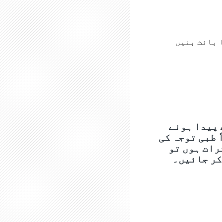
 بائث بنیں
 پیدا ہونے
 طبی توجہ کی
رات ہوں تو
کر جائیں۔