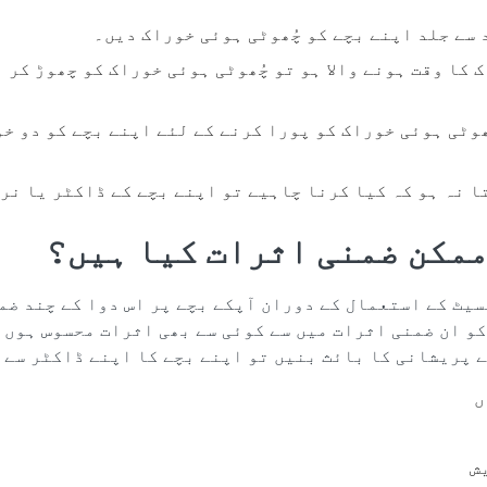
 سے جلد اپنے بچے کو چُھوٹی ہوئی خوراک دیں۔
 کا وقت ہونے والا ہو تو چُھوٹی ہوئی خوراک کو چھوڑ کر 
ھوٹی ہوئی خوراک کو پورا کرنے کے لئے اپنے بچے کو دو خ
ا نہ ہو کہ کیا کرنا چاہیے تو اپنے بچے کے ڈاکٹر یا نر
ممکن ضمنی اثرات کیا ہیں؟
یٹ کے استعمال کے دوران آپکے بچے پر اس دوا کے چند ضم
و ان ضمنی اثرات میں سے کوئی سے بھی اثرات محسوس ہوں ا
ے پریشانی کا بائث بنیں تو اپنے بچے کا اپنے ڈاکٹر سے
ں
ش