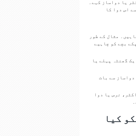
ٹر یا دواساز کہے۔
ے اس دوا کا
اہیں۔ مثال کے طور
کے بچے کو چاہیے
یک گھنٹہ پہلے یا
 دواساز سے بات
کٹر، نرس یا دوا
۔
کو کیا