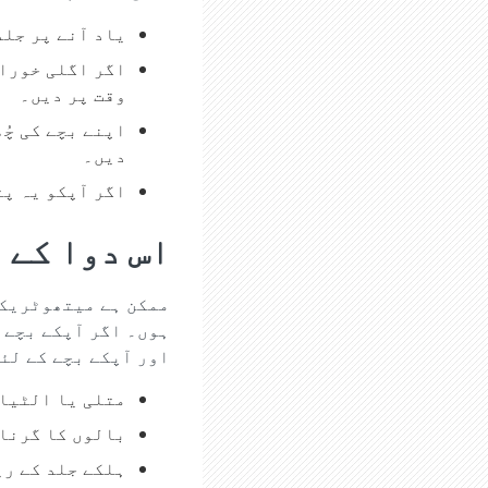
یاد آنے پر جلد
اگر اگلی خوراک
وقت پر دیں۔
اپنے بچے کی چُ
دیں۔
اگر آپکو یہ پت
اس دوا کے 
ممکن ہے میتھوٹریکس
ہوں۔ اگر آپکے بچے ک
اور آپکے بچے کے لئ
متلی یا الٹیا
بالوں کا گرنا
ہلکے جلد کے ری