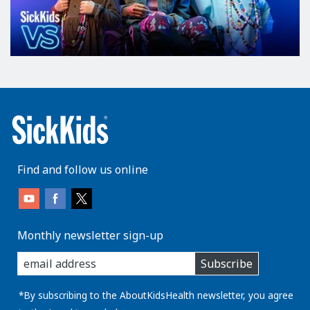
Find and follow us online
Monthly newsletter sign-up
enter
Subscribe
you
email
address:
*By subscribing to the AboutKidsHealth newsletter, you agree