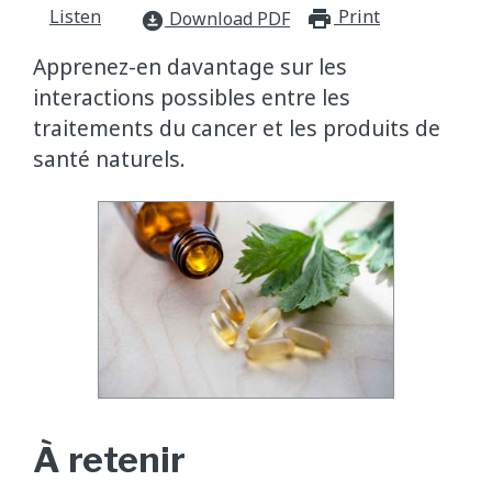
Listen
Print
print_for
Download PDF
download_for_offline
Apprenez-en davantage sur les
interactions possibles entre les
traitements du cancer et les produits de
santé naturels.
À retenir