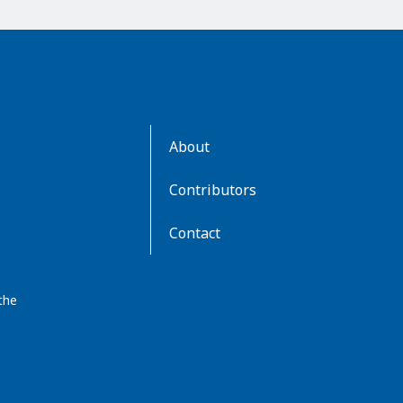
AboutKidsHealth
About
Learn
More
Contributors
Contact
the