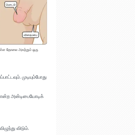
ுள்ள தோலை அகற்றும் ஒரு
ாட்டவும். முடியும்போது
போன்ற அன்டிபையோடிக்
ுந்து விடும்.