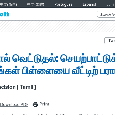
中文(简体)
中文(繁體)
Português
Español
اردو
் வெட்டுதல்: செயற்பாட்டுக்
ங்கள் பிள்ளையை வீட்டிற் பரா
ision [ Tamil ]
Print
print_for_offline
Download PDF