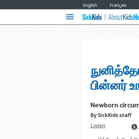
Site
English
Français
Languages
menu
நுனித்தோல
பின்னர் உ
Newborn circumc
By SickKids staff
Listen
download_for_offline