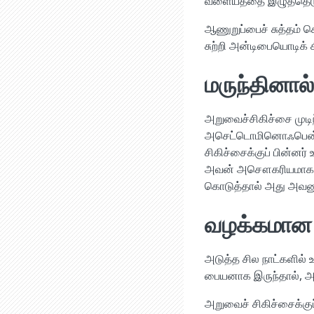
வளையத்தை இழுத்தெடுக்
ஆணுறுப்பைச் சுத்தம் ச
சுற்றி அன்டிபையொடிக் க
மருந்தினால
அறுவைச்சிகிச்சை முடிந
அசெட்டொமினொஃபென் 
சிகிச்சைக்குப் பின்னர்
அவன் அசௌகரியமாக உணர்
கொடுத்தால் அது அவனுக்
வழக்கமான ந
அடுத்த சில நாட்களில் 
பையனாக இருந்தால், அ
அறுவைச் சிகிச்சைக்கு