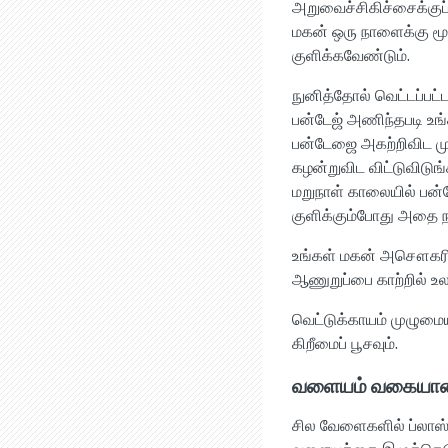
அறுவைச்சிகிச்சைக்குப் 
மகன் ஒரு நாளைக்கு மூன
குளிக்கவேண்டும்.
நுனித்தோல் வெட்டப்பட்ட
பன்டேஜ் அணிந்தபடி உங்க
பன்டேஜை அகற்றிவிட மு
கழன்றுவிட விட்டுவிடுங்
மறுநாள் காலையில் பன்டே
குளிக்கும்போது அதை ந
உங்கள் மகன் அசௌகரியமா
ஆணுறுப்பை காற்றில் உலர
வெட்டுக்காயம் முழும
கிறீமைப் பூசவும்.
வளையம் வகையான் 
சில வேளைகளில் ப்லாஸ்