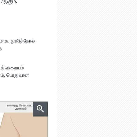
 ஆகும்.
கமாக, நுனித்தோல்
த
ரிக் வளையம்
ரணம், பொதுவான