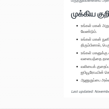
மருத்துவமனையை அழைக
முக்கிய குறி
உங்கள் மகன் அறு
வேண்டும்.
உங்கள் மகன் நுன
திரும்பினால், பெ
உங்கள் மகனுக்கு
வளையத்தை தானாக
வலியைக் குறைப்ப
ஐபியூரோஃபின் கொ
ஆணுறுப்பை அல்ல
Last updated: Novembe