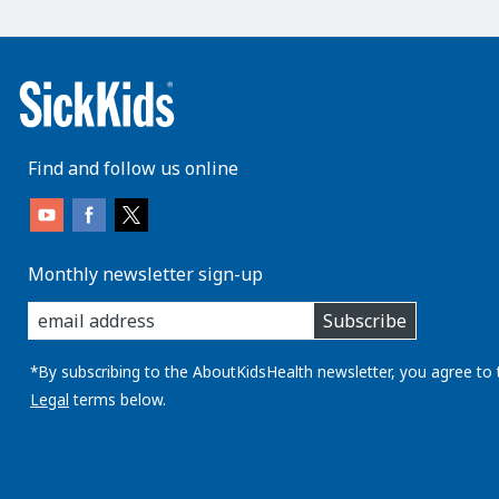
Find and follow us online
Monthly newsletter sign-up
enter
Subscribe
you
email
address:
*By subscribing to the AboutKidsHealth newsletter, you agree to 
Legal
terms below.