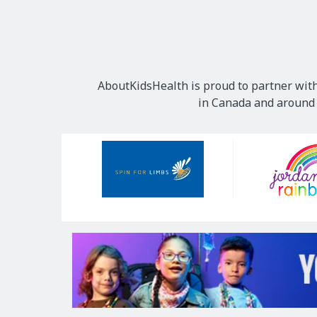
AboutKidsHealth is proud to partner with
in Canada and around t
Our
Sponsors