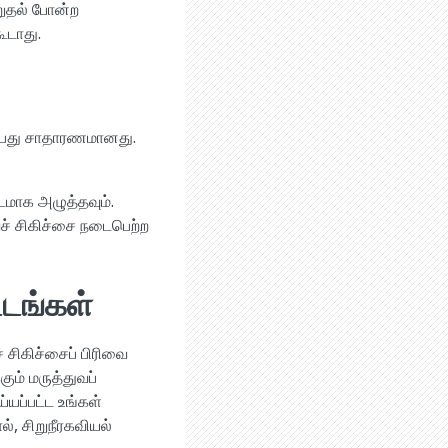
றுதல் போன்ற
ூடாது.
ுப்பது சாதாரணமானது.
டமாக அழுத்தவும்.
வைச் சிகிச்சை நடைபெற்ற
்டங்கள்
் சிகிச்சைப் பிரிவை
ும் மருத்துவப்
யப்பட்ட உங்கள்
், சிறுநீரகவியல்