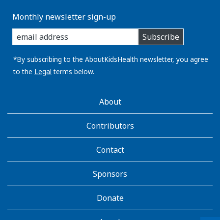
Monthly newsletter sign-up
enter
Subscribe
you
email
address:
*By subscribing to the AboutKidsHealth newsletter, you agree
to the
Legal
terms below.
AboutKidsHealth
About
Learn
More
Contributors
Contact
Sponsors
Donate