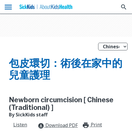
menu
search
包皮環切：術後在家中的
兒童護理
Newborn circumcision [ Chinese
(Traditional) ]
By SickKids staff
Listen
Print
print_for
Download PDF
download_for_offline