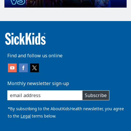
Find and follow us online
Monthly newsletter sign-up
enter
Subscribe
you
email
address:
*By subscribing to the AboutKidsHealth newsletter, you agree
to the
Legal
terms below.
AboutKidsHealth