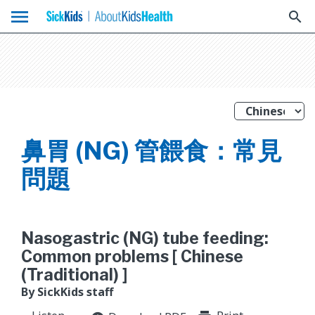
menu
search
鼻胃 (NG) 管餵食：常見
問題
Nasogastric (NG) tube feeding:
Common problems [ Chinese
(Traditional) ]
By SickKids staff