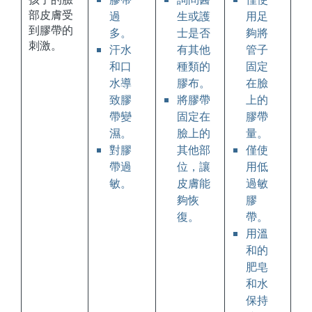
部皮膚受
過
生或護
用足
到膠帶的
多。
士是否
夠將
刺激。
汗水
有其他
管子
和口
種類的
固定
水導
膠布。
在臉
致膠
將膠帶
上的
帶變
固定在
膠帶
濕。
臉上的
量。
對膠
其他部
僅使
帶過
位，讓
用低
敏。
皮膚能
過敏
夠恢
膠
復。
帶。
用溫
和的
肥皂
和水
保持