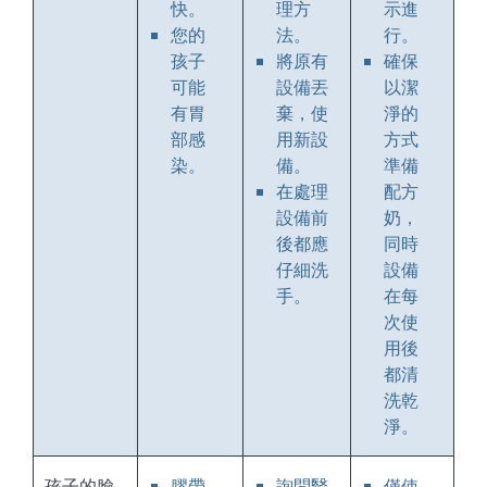
快。
理方
示進
您的
法。
行。
孩子
將原有
確保
可能
設備丟
以潔
有胃
棄，使
淨的
部感
用新設
方式
染。
備。
準備
在處理
配方
設備前
奶，
後都應
同時
仔細洗
設備
手。
在每
次使
用後
都清
洗乾
淨。
孩子的臉
膠帶
詢問醫
僅使