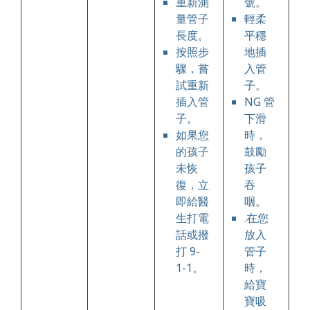
重新測
號。
量管子
輕柔
長度。
平穩
按照步
地插
驟，嘗
入管
試重新
子。
插入管
NG 管
子。
下滑
如果您
時，
的孩子
鼓勵
未恢
孩子
復，立
吞
即給醫
咽。
生打電
.在您
話或撥
放入
打 9-
管子
1-1。
時，
給寶
寶吸