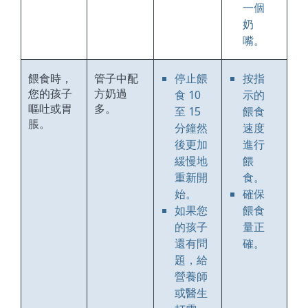
一個
奶
嘴。
餵食時，
管子中配
停止餵
按指
您的孩子
方奶過
食 10
示的
嘔吐或胃
多。
至 15
餵食
脹。
分鐘然
速度
後更加
進行
緩慢地
餵
重新開
食。
始。
確保
如果您
餵食
的孩子
量正
還有問
確。
題，給
營養師
或醫生