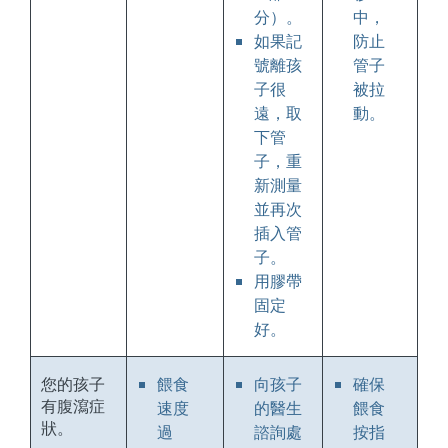
分）。
中，
如果記
防止
號離孩
管子
子很
被拉
遠，取
動。
下管
子，重
新測量
並再次
插入管
子。
用膠帶
固定
好。
您的孩子
餵食
向孩子
確保
有腹瀉症
速度
的醫生
餵食
狀。
過
諮詢處
按指