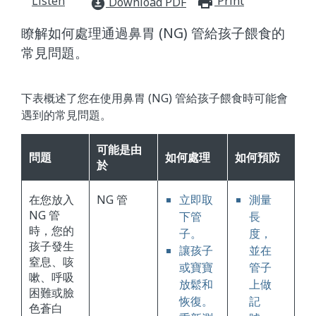
Listen
Print
print_for
Download PDF
download_for_offline
瞭解如何處理通過鼻胃 (NG) 管給孩子餵食的
常見問題。
下表概述了您在使用鼻胃 (NG) 管給孩子餵食時可能會
遇到的常見問題。
可能是由
問題
如何處理
如何預防
於
在您放入
NG 管
立即取
測量
NG 管
下管
長
時，您的
子。
度，
孩子發生
讓孩子
並在
窒息、咳
或寶寶
管子
嗽、呼吸
放鬆和
上做
困難或臉
恢復。
記
色蒼白