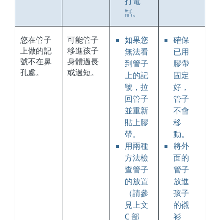
打電
話。
您在管子
可能管子
如果您
確保
上做的記
移進孩子
無法看
已用
號不在鼻
身體過長
到管子
膠帶
孔處。
或過短。
上的記
固定
號，拉
好，
回管子
管子
並重新
不會
貼上膠
移
帶。
動。
用兩種
將外
方法檢
面的
查管子
管子
的放置
放進
（請參
孩子
見上文
的襯
C 部
衫