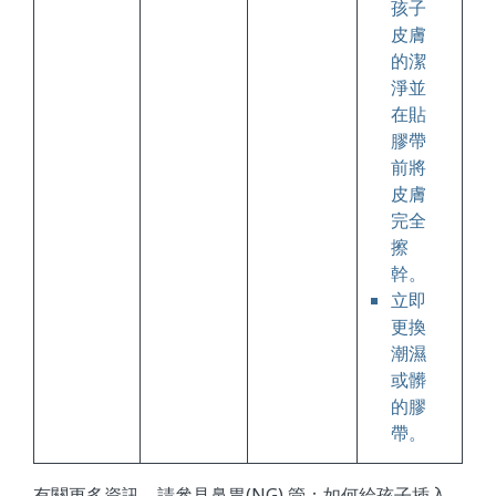
孩子
皮膚
的潔
淨並
在貼
膠帶
前將
皮膚
完全
擦
幹。
立即
更換
潮濕
或髒
的膠
帶。
有關更多資訊，請參見
鼻胃(NG) 管：如何給孩子插入