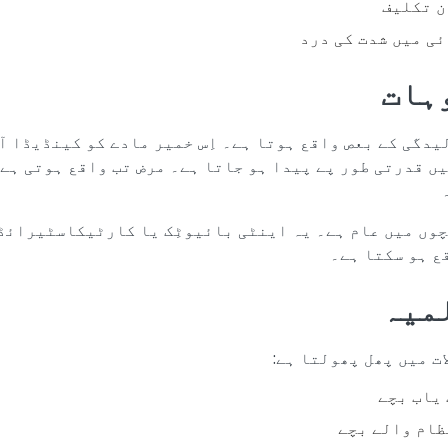
ن تکلیف
ی میں شدت کی درد
وہات
لیدگی کے بعص واقع ہوتا ہے۔ اِس خمیر مادے کو کینڈیڈا 
ں قدرتی طور پے پیدا ہو جاتا ہے۔ مرض تب واقع ہوتی ہے 
بچوں میں عام ہے۔ یہ اینٹی بائیوٹِک یا کارٹیکاسٹیرائڈ
ع ہو سکتا ہے۔
میہ
ات میں پھل پھولتا ہے:
یاب بچے
ظام والے بچے