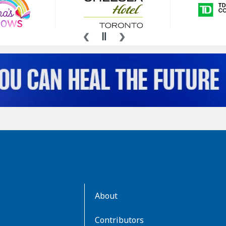
AboutKidsHealth
About
Learn
More
Contributors