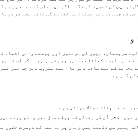
ل ڈراپس کی تجویز کرے گا۔ اگر بچہ ماں کا دودھ پی رہا 
ں گے جسے ماں سر پستان پر لگائے گی تاکہ بچے کو دوبارہ
و
لیے سرپستان، بچوں کی بوتلوں اور چوُسنے والی اشیاء کو
 کے لیے ایسا کھانا کھائیں جو یقینی ہو۔ اگر آپ کا بچہ
ے بچانے کے لیے سادہ دہی یا ایسے مشروب دیں جِس ميں تيزا
کی گَئی ہو ۔
میرہ مادہ بنانے والا جراثیم ہے۔
 میں اکثر اُن کی زندگی کے پہلے سال میں واقع ہوتے ہیں
نہ پنیر سی دِکھتے ہیں زبان پر یا منہ کے دوسرے حصّوں م