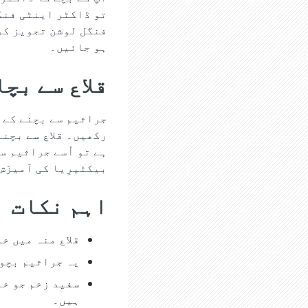
تو ڈاکٹر اینٹی فنگ
فنگل لوشن تجویز کری
ہو جائیں۔
قلاع سے بچا
جراثیم سے بچنے کے 
رکھیں۔ قلاع سے بچنے
ہے تو اُسے جراثیم س
بيکٹيرِيا کی آميزَش 
اہم نکات
قلاع منہ میں خ
یہ جراثیم بچوں
سفید زخم جو خا
ہیں۔