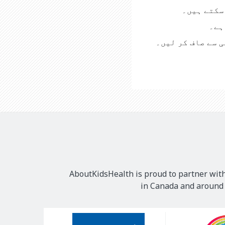
 سکتے ہیں۔
ہے۔
ی سے صاف کر لیں۔
AboutKidsHealth is proud to partner with
in Canada and around t
Our
Sponsors