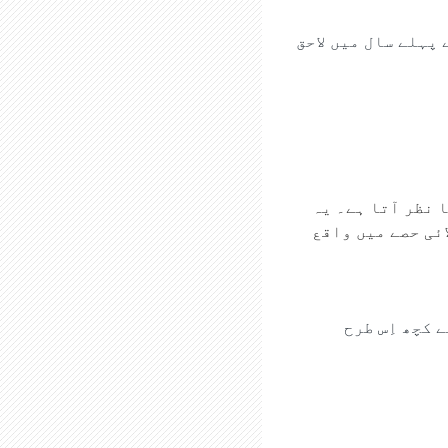
پہلے سال میں لاحق
 نظر آتا ہے۔ یہ
ئی حصے میں واقع
 کچھ اِس طرح