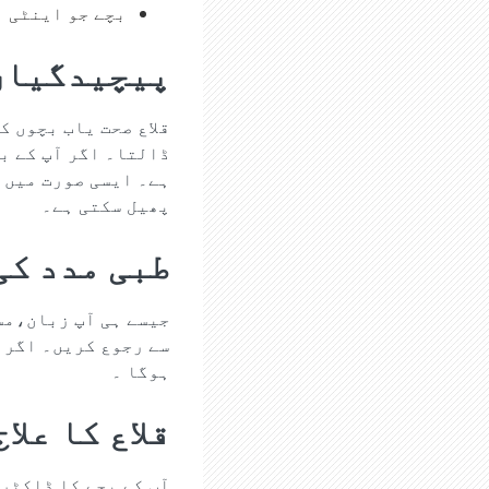
بچے جو اینٹی 
پیچیدگیاں
قلاع صحت یاب بچوں ک
ڈالتا۔ اگر آپ کے بچ
ہے۔ ایسی صورت میں ب
پھیل سکتی ہے۔
طبی مدد کی
جیسے ہی آپ زبان،مس
سے رجوع کریں۔ اگر 
ہوگا ۔
قلاع کا علاج
آپ کے بچے کا ڈاکٹر 