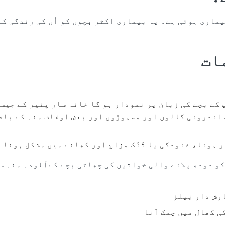
ماری ہوتی ہے۔ یہ بیماری اکثر بچوں کو اُن کی زندگی کے 
مات
 کے بچے کی زبان پر نمودار ہو گا خانہ ساز پنیر کے جیسا
اندرونی گالوں اور مسہوڑوں اور بعض اوقات منہ کے بالا
 ہونا، غنودگی یا تُنُک مزاج اور کھانے میں مشکل ہونا
و دودھ پلانے والی خواتیں کی چھاتی بچے کےآلودہ منہ سے
رش دار نِپلز
ی کھال میں چمک آنا