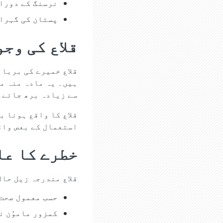
نرسنگ کے دورا
پستان کی گہرائ
قلاع کی وج
قلاع خمیرے کی بربا
ہیں۔ یہ مادہ منہ می
سے زیادہ برھ جائے۔
قلاع کا واقع ہونا 
استعمال کے بعص واق
خطرے کا عل
قلاع مندرجہ زیل حال
حسب معمول صحت 
کمزور ماموُن ن