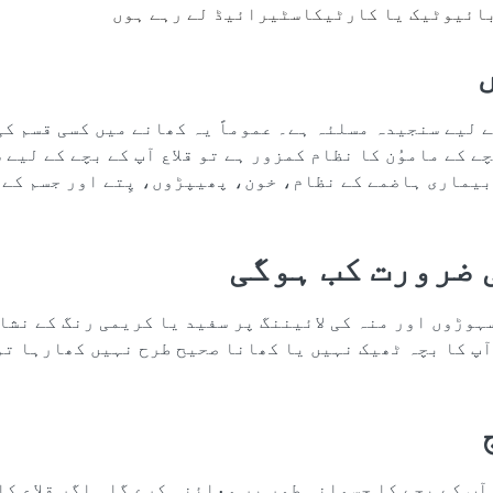
بائیوٹیک یا کارٹیکاسٹیرائیڈ لے رہے ہوں
ے لیے سنجیدہ مسلئہ ہے۔ عموماً یہ کھانے میں کسی قسم ک
ے کے ماموُن کا نظام کمزور ہے تو قلاع آپ کے بچے کے لیے
یماری ہاضمے کے نظام، خون، پھیپڑوں، پِتے اور جسم کے 
 ضرورت کب ہوگی
ہوڑوں اور منہ کی لائیننگ پر سفید یا کریمی رنگ کے نشا
آپ کا بچہ ٹھیک نہیں یا کھانا صحیح طرح نہیں کھارہا تو
آپ کے بچے کا جسمانی طور پر معائنہ کرے گا۔ اگر قلاع کا