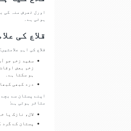
اورل تھرش منہ کی بی
ہوتی ہے۔
قلاع کی علا
قلاع کی اہم علامتیں:
سفید زخم جو آپ
زخم بعض اوقات 
ہو سکتا ہے۔
درد کبھی کبھار
اپنے پستان سے بچے ک
متاثر ہوتی ہے:
لال، نازک یا خا
پستان کے گرد ک