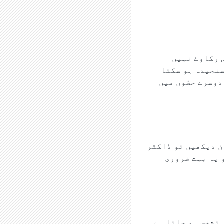
ی رکاوٹ نہیں
 سنجیدہ ہو سکتا
دوسرے حصّوں میں
ن دیکھیں تو ڈاکٹر
 یہ بہت ضروری
 تشخص ہو جاتا ہے