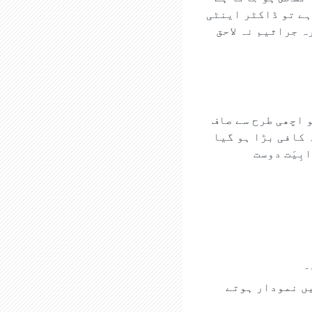
ہے تو ڈاکٹر اینٹی
 جراثیم نہ لاحق
 اچھی طرح سے صاف
 کافی بڑا ہو گیا
بِيَت دوست
۔
یں نمودار ہوتے