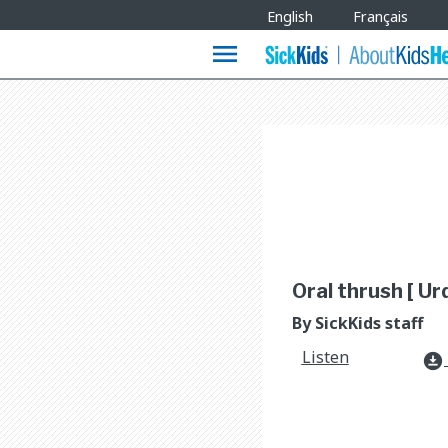
Site
English
Français
Languages
menu
Oral thrush [ Ur
By SickKids staff
Listen
download_for_offline