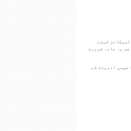
آلبیکانز کہتے
جب یہ مادہ ضرورت
 جیسی ادویات کے