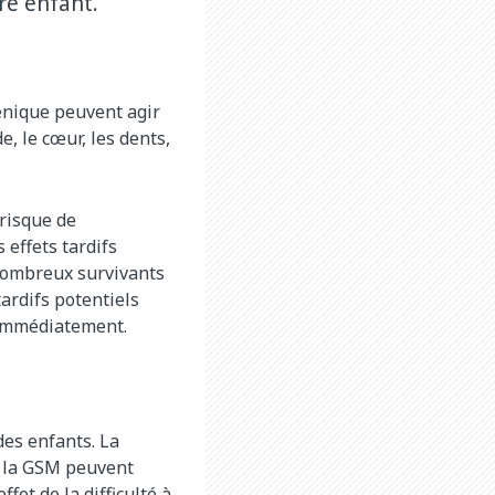
re enfant.
génique peuvent agir
e, le cœur, les dents,
 risque de
 effets tardifs
 nombreux survivants
tardifs potentiels
t immédiatement.
des enfants. La
nt la GSM peuvent
ffet de la difficulté à