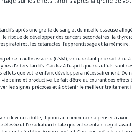
age sur les effets tardifs après la greffe de vot
 tardifs après une greffe de sang et de moelle osseuse allo
é, le risque de développer des cancers secondaires, la thyroïd
espiratoires, les cataractes, l’apprentissage et la mémoire.
ang et de moelle osseuse (GSM), votre enfant pourrait être à
ypes d’effets tardifs. Gardez à l’esprit que ces effets sont des
es effets que votre enfant développera nécessairement. De
vie saine et productive. Le fait d’être au courant des effets 
ever les signes précoces et à obtenir le meilleur traitemen
era devenu adulte, il pourrait commencer à penser à avoir 
e élevée et l’irradiation totale que votre enfant reçoit ava
tes sur la fertilité de votre enfant. Certains enfants ont en e