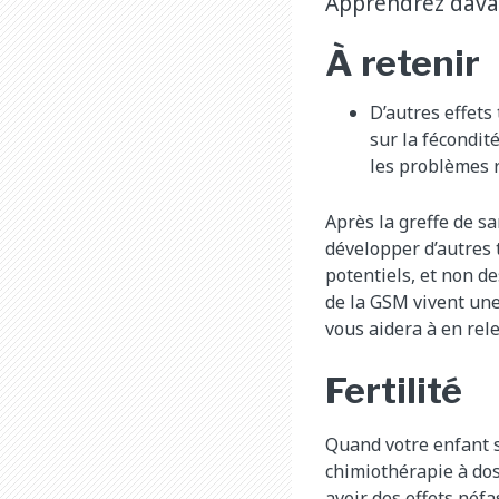
Apprendrez davant
À retenir
D’autres effets
sur la fécondit
les problèmes r
Après la greffe de s
développer d’autres t
potentiels, et non d
de la GSM vivent une 
vous aidera à en rel
Fertilité
Quand votre enfant s
chimiothérapie à dos
avoir des effets néfas