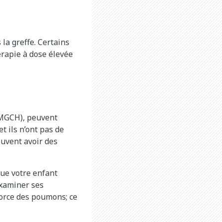
la greffe. Certains
érapie à dose élevée
MGCH), peuvent
t ils n’ont pas de
euvent avoir des
que votre enfant
examiner ses
force des poumons; ce