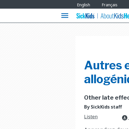
Site
English
Français
Languages
menu
Autres e
allogén
Other late effe
By SickKids staff
Listen
download_for_offline