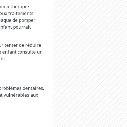
chimiothérapie
 deux traitements
diaque de pomper
enfant pourrait
r tenter de réduire
e enfant consulte un
nt.
problèmes dentaires.
nt vulnérables aux