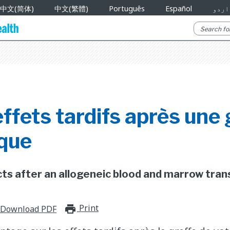
中文(简体)
中文(繁體)
Português
Español
اردو
ffets tardifs après une 
ique
cts after an allogeneic blood and marrow trans
Print
print_for_offline
Download PDF