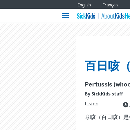
Site
English
Français
Languages
menu
百日咳
Pertussis (whoop
By SickKids staff
Listen
download_for_offline
哮咳（百日咳）是