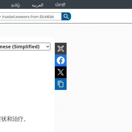
தமிழ்
العربية
ਪੰਜਾਬੀ
search
qr_code_scanner
content_copy
症状和治疗。