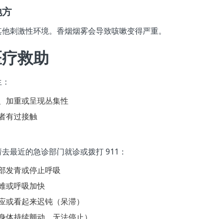
地方
其他刺激性环境。香烟烟雾会导致咳嗽变得严重。
医疗救助
生：
、加重或呈现丛集性
者有过接触
去最近的急诊部门就诊或拨打 911：
部发青或停止呼吸
难或呼吸加快
应或看起来迟钝（呆滞）
身体持续颤动，无法停止）