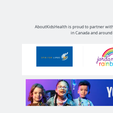
AboutKidsHealth is proud to partner with
in Canada and around t
Our
Sponsors