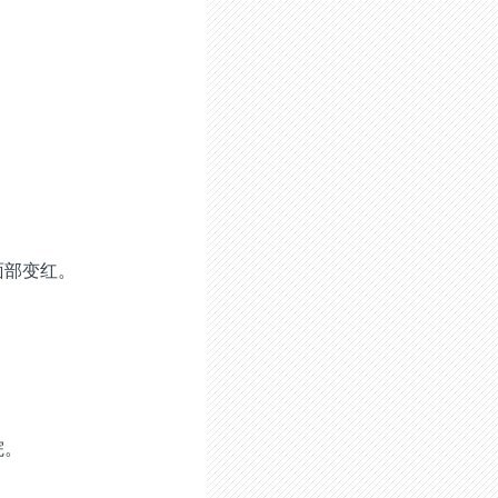
面部变红。
院。