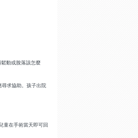
料鬆動或脫落該怎麼
應尋求協助。孩子出院
 的兒童在手術當天即可回