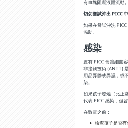
有血塊阻礙液體流動
切勿嘗試沖出 PICC
如果在嘗試沖洗 PI
協助。
感染
置有 PICC 會讓細
非接觸技術 (ANT
用品弄髒或弄濕，或不
染。
如果孩子發燒（比正
代表 PICC 感染，
在致電之前：
檢查孩子是否有