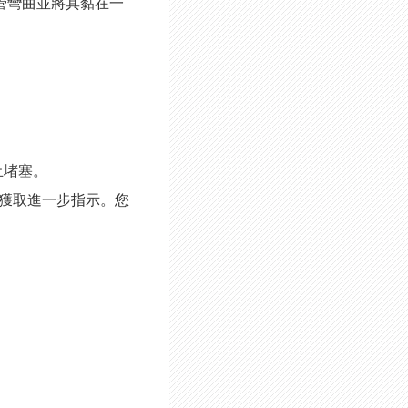
導管彎曲並將其黏在一
止堵塞。
務) 以獲取進一步指示。您