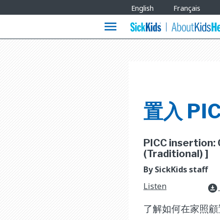
Site
English
Français
Languages
menu
置入 P
PICC insertion:
(Traditional) ]
By SickKids staff
Listen
download_for_offline
了解如何在家照顧置