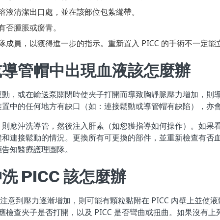
溶液清潔出口處，並在該部位包紮繃帶。
有否腫脹或瘀青。
隊成員，以獲得進一步的指示。重新置入 PICC 的手術不一定能
或導管帽中出現血液該怎麼辦
運動，或在輸送泵關閉時使夾子打開而導致胸靜脈壓力增加，則
裝置中的任何地方有缺口（如：連接鬆動或導管帽有缺陷），亦
，則應沖洗導管，然後注入肝素（如您獲指導如何操作）。如果
縫和連接鬆動的情況。更換所有可更換的部件，並重新檢查有否
應告知醫療護理團隊。
 PICC 該怎麼辦
 時注意到壓力逐漸增加，則可能有顆粒黏附在 PICC 內壁上並
則應檢查夾子是否打開，以及 PICC 是否彎曲或扭曲。如果沒有上列