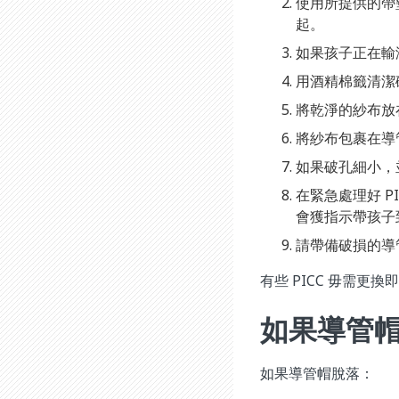
使用所提供的帶
起。
如果孩子正在輸
用酒精棉籤清潔
將乾淨的紗布放在
將紗布包裹在導
如果破孔細小，
在緊急處理好 PIC
會獲指示帶孩子
請帶備破損的導
有些 PICC 毋需更
如果導管
如果導管帽脫落：