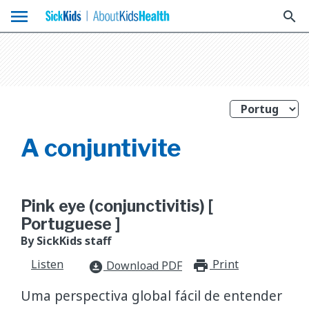
menu
search
A conjuntivite
Pink eye (conjunctivitis) [
Portuguese ]
By SickKids staff
Listen
Print
print_for
Download PDF
download_for_offline
Uma perspectiva global fácil de entender