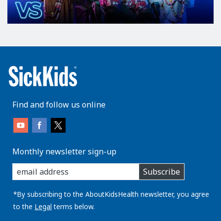
Find and follow us online
Monthly newsletter sign-up
enter
Subscribe
you
email
address:
*By subscribing to the AboutKidsHealth newsletter, you agree
to the
Legal
terms below.