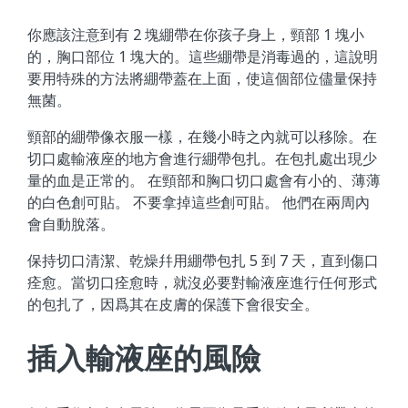
你應該注意到有 2 塊綳帶在你孩子身上，頸部 1 塊小
的，胸口部位 1 塊大的。這些綳帶是消毒過的，這說明
要用特殊的方法將綳帶蓋在上面，使這個部位儘量保持
無菌。
頸部的綳帶像衣服一樣，在幾小時之內就可以移除。在
切口處輸液座的地方會進行綳帶包扎。在包扎處出現少
量的血是正常的。 在頸部和胸口切口處會有小的、薄薄
的白色創可貼。 不要拿掉這些創可貼。 他們在兩周內
會自動脫落。
保持切口清潔、乾燥幷用綳帶包扎 5 到 7 天，直到傷口
痊愈。當切口痊愈時，就沒必要對輸液座進行任何形式
的包扎了，因爲其在皮膚的保護下會很安全。
插入輸液座的風險