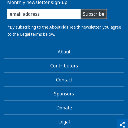
Monthly newsletter sign-up
enter
Subscribe
you
email
address:
*By subscribing to the AboutKidsHealth newsletter, you agree
to the
Legal
terms below.
AboutKidsHealth
About
Learn
More
Contributors
Contact
Sponsors
Donate
Legal
qr_code_scanner
content_copy
share