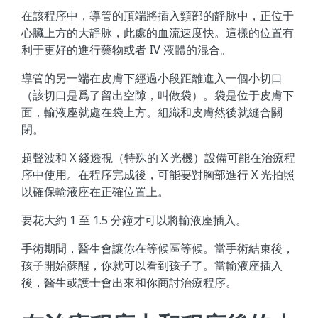
在該程序中，導管的頂端將插入頸部的靜脉中，正位于
心臟上方的大靜脉，此處的血流速度快。這樣的位置有
利于更好的進行藥物或者 IV 液體的混合。
導管的另一端在皮膚下經過小段距離進入一個小切口
（該切口是爲了留出空隙，叫做袋）。袋是位于皮膚下
面，輸液座就處在袋上方。組織和皮膚然後就縫合關
閉。
超聲波和 X 綫透視（特殊的 X 光機）設備可能在治療程
序中使用。在程序完成後，可能要對胸部進行 X 光拍照
以確保輸液座在正確位置上。
要花大約 1 至 1.5 分鐘才可以將輸液座插入。
手術期間，醫生會讓你在等候區等候。當手術結束後，
孩子開始蘇醒，你就可以看到孩子了。當輸液座插入
後，醫生或護士會出來和你商討治療程序。