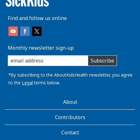
Find and follow us online
Monthly newsletter sign-up
enter
Subscribe
you
email
address:
*By subscribing to the AboutKidsHealth newsletter, you agree
to the
Legal
terms below.
AboutKidsHealth
About
Learn
More
Contributors
Contact