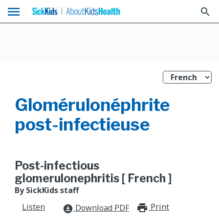
menu
search
Glomérulonéphrite
post-infectieuse
Post-infectious
glomerulonephritis [ French ]
By SickKids staff
Listen
Print
print_for
Download PDF
download_for_offline