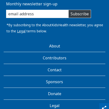
Monthly newsletter sign-up
enter
Subscribe
you
email
address:
*By subscribing to the AboutKidsHealth newsletter, you agree
to the
Legal
terms below.
AboutKidsHealth
About
Learn
More
Contributors
Contact
Sponsors
Donate
Legal
qr_code_scanner
content_copy
share