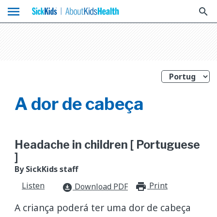
menu
search
A dor de cabeça
Headache in children [ Portuguese
]
By SickKids staff
Listen
Print
print_for
Download PDF
download_for_offline
A criança poderá ter uma dor de cabeça