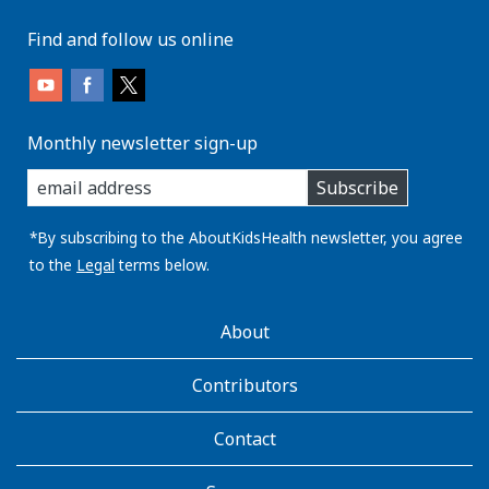
Find and follow us online
Monthly newsletter sign-up
enter
Subscribe
you
email
address:
*By subscribing to the AboutKidsHealth newsletter, you agree
to the
Legal
terms below.
AboutKidsHealth
About
Learn
More
Contributors
Contact