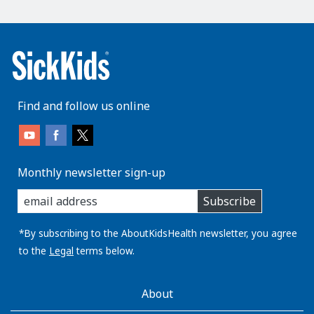
Find and follow us online
Monthly newsletter sign-up
enter
Subscribe
you
email
address:
*By subscribing to the AboutKidsHealth newsletter, you agree
to the
Legal
terms below.
AboutKidsHealth
About
Learn