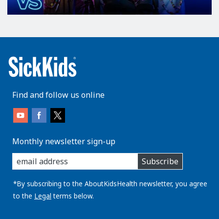
Find and follow us online
Monthly newsletter sign-up
enter
Subscribe
you
email
address:
*By subscribing to the AboutKidsHealth newsletter, you agree
to the
Legal
terms below.