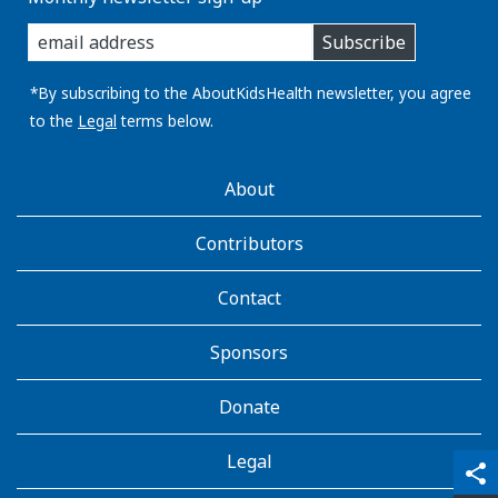
enter
Subscribe
you
email
address:
*By subscribing to the AboutKidsHealth newsletter, you agree
to the
Legal
terms below.
AboutKidsHealth
About
Learn
More
Contributors
Contact
Sponsors
Donate
Legal
qr_code_scanner
content_copy
share