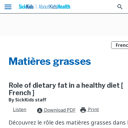
menu
search
Matières grasses
Role of dietary fat in a healthy diet [
French ]
By SickKids staff
Listen
Print
print_for
Download PDF
download_for_offline
Découvrez le rôle des matières grasses dans 