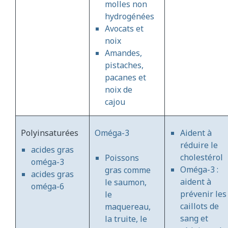
molles non
hydrogénées
Avocats et
noix
Amandes,
pistaches,
pacanes et
noix de
cajou
Polyinsaturées
Oméga-3
Aident à
réduire le
acides gras
cholestérol
Poissons
oméga-3
Oméga-3 :
gras comme
acides gras
aident à
le saumon,
oméga-6
prévenir les
le
caillots de
maquereau,
sang et
la truite, le