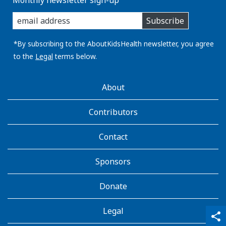
enter
Subscribe
you
email
address:
*By subscribing to the AboutKidsHealth newsletter, you agree
to the
Legal
terms below.
AboutKidsHealth
About
Learn
More
Contributors
Contact
Sponsors
Donate
Legal
qr_code_scanner
content_copy
share