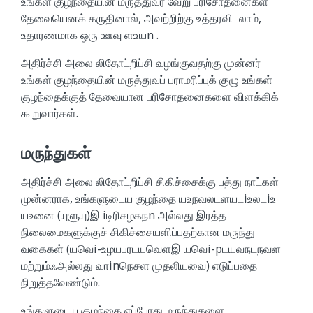
உங்கள் குழந்தையின் மருத்துவர் வேறு பரிசோதனைகள்
தேவையெனக் கருதினால், அவற்றிற்கு உத்தரவிடலாம்,
உதாரணமாக ஒரு ஊவு ளஉயn .
அதிர்ச்சி அலை லிதோட்றிப்சி வழங்குவதற்கு முன்னர்
உங்கள் குழந்தையின் மருத்துவப் பராமரிப்புக் குழு உங்கள்
குழந்தைக்குத் தேவையான பரிசோதனைகளை விளக்கிக்
கூறுவார்கள்.
மருந்துகள்
அதிர்ச்சி அலை லிதோட்றிப்சி சிகிச்சைக்கு பத்து நாட்கள்
முன்னராக, உங்களுடைய குழந்தை யஉநவலடளயடiஉலடiஉ
யஉனை (யுளுயு)இ iடிரிசழகநn அல்லது இரத்த
நிலைமைகளுக்குச் சிகிச்சையளிப்பதற்கான மருந்து
வகைகள் (யவெi-உழயபரடயவெளஇ யவெi-pடயவநடநவள
மற்றும்ஃஅல்லது வாinநெசள முதலியவை) எடுப்பதை
நிறுத்தவேண்டும்.
உங்களுடைய குழந்தை எப்போது மருந்துகளை