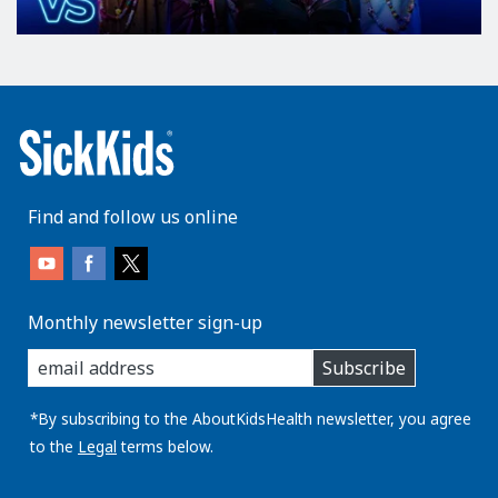
Find and follow us online
Monthly newsletter sign-up
enter
Subscribe
you
email
address:
*By subscribing to the AboutKidsHealth newsletter, you agree
to the
Legal
terms below.