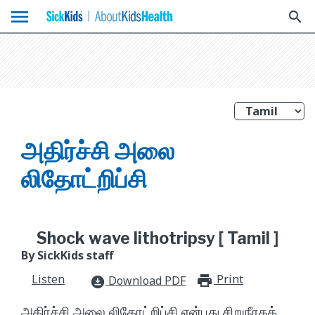
menu
search
அதிர்ச்சி அலை
லிதோட்றிப்சி
Shock wave lithotripsy [ Tamil ]
By SickKids staff
Listen
Print
print_for
Download PDF
download_for_offline
அதிர்ச்சி அலை லிதோட்றிப்சி என்பது சிறுநீரகக்