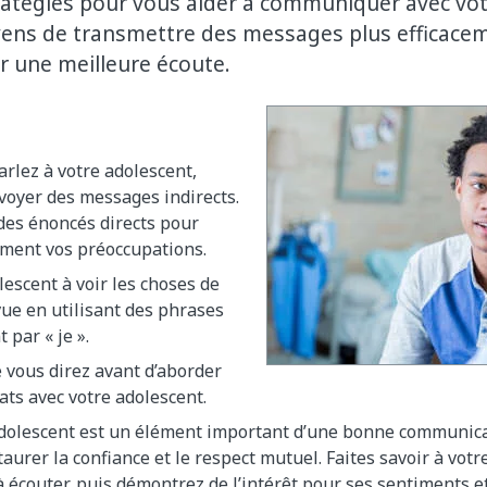
atégies pour vous aider à communiquer avec vot
ens de transmettre des messages plus efficacem
r une meilleure écoute.
rlez à votre adolescent,
nvoyer des messages indirects.
 des énoncés directs pour
ement vos préoccupations.
lescent à voir les choses de
vue en utilisant des phrases
par « je ».
e vous direz avant d’aborder
cats avec votre adolescent.
adolescent est un élément important d’une bonne communicat
taurer la confiance et le respect mutuel. Faites savoir à vot
à écouter, puis démontrez de l’intérêt pour ses sentiments e