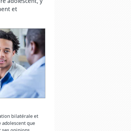
re adolescent, y
ent et
ion bilatérale et
re adolescent que
t ses opinions.