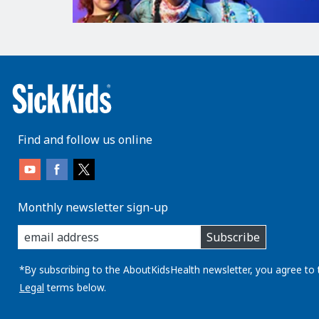
Find and follow us online
Monthly newsletter sign-up
enter
Subscribe
you
email
address:
*By subscribing to the AboutKidsHealth newsletter, you agree to 
Legal
terms below.