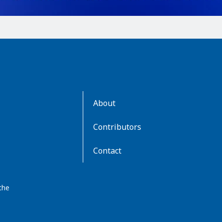
AboutKidsHealth
About
Learn
More
Contributors
Contact
the