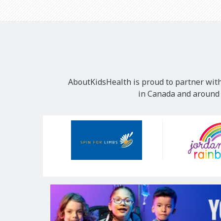
AboutKidsHealth is proud to partner with
in Canada and around t
Our
Sponsors