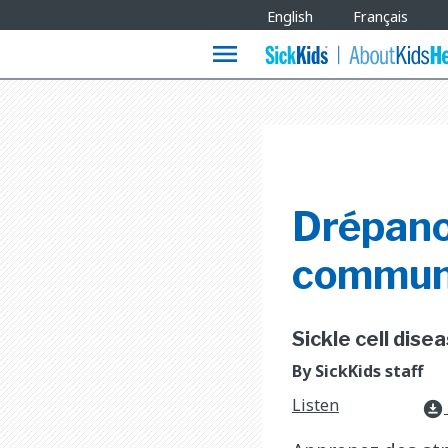
Site
English
Français
Languages
menu
Drépano
commun
Sickle cell dis
By SickKids staff
Listen
download_for_offline