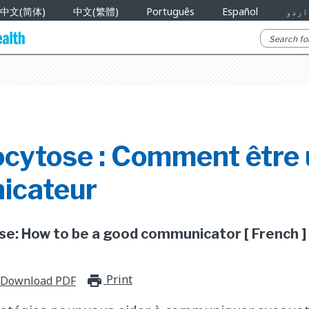
中文(简体)
中文(繁體)
Português
Español
اردو
cytose : Comment être 
icateur
ease: How to be a good communicator [ French ]
Print
print_for_offline
Download PDF