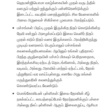
ஹெமன்ஜியொமா வாழ்க்கையின் முதல் வருடந்தில்
வளரும் மற்றும் ஐந்துக்கும் பன்னிரெண்டுக்கும்
இடைப்பட்ட வயதில் மறைந்துவிடும். சில வேளைகளில்
அவை அறுவைச் சிகிச்சை முலமாக அகற்றப்படும்.
மச்சங்கள்: பிறப்பு முதல் இருக்கிற நிறம் கொடுக்கின்ற
நேவி என்றும் அழைக்கப்படும் இவை வெளிர் நிறம்
முதல் கடும் நிறம் வரை இருக்கலாம். அவற்றிலிருந்து
முடியும் வளரலாம். பெரும்பாலும் மச்சங்கள்
கவலைக்குரியனவல்ல. ஆயினும் உங்கள் புதிதாகப்
பிறந்த குழந்தையின் மச்சம் மிகவும் பெரிதானதாக,
இரத்தக்கசிவு ஏற்படத் தொடங்கினால், அல்லது நிறம்,
வடிவம், அல்லது அளவில் மாற்றம் ஏற்பட்டால், தோல்
புற்றுநோய் வர வாய்ப்புள்ளது. எனவே அது உங்கள்
மருத்துவரின் கவனத்துக்குக்
கொண்டுவரப்படவேண்டும்.
மொங்கோலியன் புள்ளிகள்: இவை தோலின் கீழ்
நசுக்கப்பட்ட காயத்தைப்போல் தோற்றமளிக்கும் பச்சை
அல்லது நீலப் புள்ளிகள் ஆகும். இவைகறுப்பு, ஆசியா