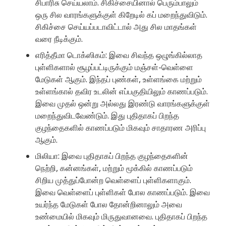
சிபாரிசு செய்யலாம். சிகிச்சையினால் பெரும்பாலும்
ஒரு சில வாரங்களுக்குள் கிறேடில் கப் மறைந்துவிடும்.
சிகிச்சை செய்யப்படாவிட்டால் அது சில மாதங்கள்
வரை நீடிக்கும்.
எரித்தீமா டொக்ஸிகம்: இவை சிவந்த ஒழுங்கில்லாத
புள்ளிகளால் சூழப்பட்டிருக்கும் மஞ்சள்-வெள்ளை
மேடுகள் ஆகும். இந்தப் புண்கள், உள்ளங்கை மற்றும்
உள்ளங்கால் தவிர உடலின் எப்பகுதியிலும் காணப்படும்.
இவை முதல் ஒன்று அல்லது இரண்டு வாரங்களுக்குள்
மறைந்துவிடவேண்டும். இது புதிதாகப் பிறந்த
குழந்தைகளில் காணப்படும் மிகவும் சாதாரண அரிப்பு
ஆகும்.
மிலியா: இவை புதிதாகப் பிறந்த குழந்தைகளின்
நெற்றி, கன்னங்கள், மற்றும் மூக்கில் காணப்படும்
சிறிய முத்துப்போன்ற வெள்ளைப் புள்ளிகளாகும்.
இவை வெள்ளைப் புள்ளிகள் போல காணப்படும். இவை
உயர்ந்த மேடுகள் போல தோன்றினாலும் அவை
உண்மையில் மிகவும் மிருதுவானவை. புதிதாகப் பிறந்த