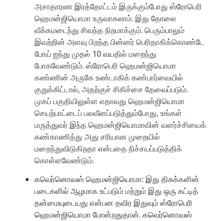
அசாதாரண இரத்தோட்டம் இருக்கும்போது ஸ்ரோபெரி
ஹெமன்ஜியொமா உருவாகலாம். இது தோலை
வீக்கமடைந்து சிவந்த நிறமாக்கும். பெரும்பாலும்
இவற்றின் அளவு பிறந்த பின்னர் பெரிதாகிக்கொண்டே
போய் ஐந்து முதல் 10 வயதில் மறைந்து
போகவேண்டும். ஸ்ரோபெரி ஹெமன்ஜியொமா
கண்ணின் அருகே உண்டாகிக் கண்பார்வையில்
குறுக்கிட்டால், அதற்குச் சிகிச்சை தேவைப்படும்.
முகப் பகுதியிலுள்ள எதாவது ஹெமன்ஜியொமா
செயற்பாட்டைப் பலவீனப்படுத்தும்போது, உங்கள்
மருத்துவர் இந்த ஹெமன்ஜியொமாவின் வளர்ச்சியைக்
கண்காணித்து அது சரியான முறையில்
மறைந்துவிடுகிறதா என்பதை நிச்சயப்படுத்திக்
கொள்ளவேண்டும்.
கவெர்னொவஸ் ஹெமன்ஜியொமா: இது திசுக்களின்
படைகளில் ஆழமாக உட்படும் மற்றும் இது ஒரு கட்டித்
தன்மையுடையது என்பன தவிர இதுவும் ஸ்ரோபெரி
ஹெமன்ஜியொமா போன்றதுதான். கவெர்னொவஸ்