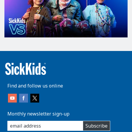
Find and follow us online
Monthly newsletter sign-up
enter
Subscribe
you