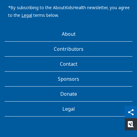
email
address:
*By subscribing to the AboutKidsHealth newsletter, you agree
to the
Legal
terms below.
AboutKidsHealth
About
Learn
More
Contributors
Contact
Sponsors
Donate
Legal
qr_code_scanner
content_copy
share
rate_review