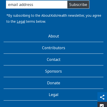
Subscribe
you
email
address:
*By subscribing to the AboutKidsHealth newsletter, you agree
to the
Legal
terms below.
AboutKidsHealth
About
Learn
More
Contributors
Contact
Sponsors
Donate
Legal
qr_code_scanner
content_copy
share
rate_review