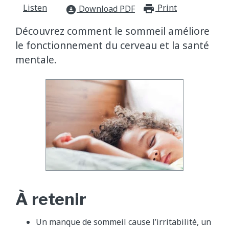
Listen
Print
print_for
Download PDF
download_for_offline
Découvrez comment le sommeil améliore
le fonctionnement du cerveau et la santé
mentale.
À retenir
Un manque de sommeil cause l’irritabilité, un