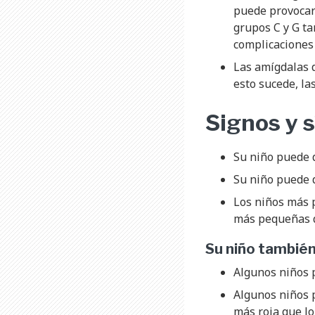
puede provocar
grupos C y G ta
complicacione
Las amígdalas d
esto sucede, la
Signos y 
Su niño puede d
Su niño puede d
Los niños más 
más pequeñas q
Su niño tambié
Algunos niños p
Algunos niños 
más roja que lo