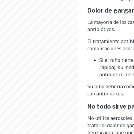
Dolor de garga
La mayoría de los cas
antibióticos.
El tratamiento antibi
complicaciones asoc
Si el niño tien
rápida), su méd
antibiótico, inc
Su niño debería come
con antibióticos.
No todo sirve p
No utilice aerosoles
tratar el dolor de g
benzocaína, que pue