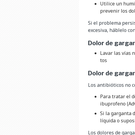
Utilice un humi
prevenir los do
Si el problema persi
excesiva, háblelo co
Dolor de garga
Lavar las vías 
tos
Dolor de gargan
Los antibióticos no c
Para tratar el 
ibuprofeno (Adv
Si la garganta 
líquida o supos
Los dolores de garg