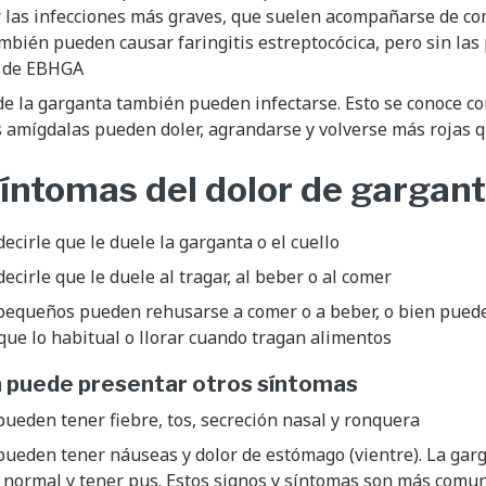
 las infecciones más graves, que suelen acompañarse de co
mbién pueden causar faringitis estreptocócica, pero sin las
s de EBHGA
e la garganta también pueden infectarse. Esto se conoce co
s amígdalas pueden doler, agrandarse y volverse más rojas 
síntomas del dolor de gargan
ecirle que le duele la garganta o el cuello
ecirle que le duele al tragar, al beber o al comer
pequeños pueden rehusarse a comer o a beber, o bien pued
ue lo habitual o llorar cuando tragan alimentos
n puede presentar otros síntomas
ueden tener fiebre, tos, secreción nasal y ronquera
pueden tener náuseas y dolor de estómago (vientre). La gar
 normal y tener pus. Estos signos y síntomas son más comun