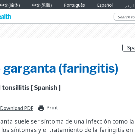
中文(简体)
中文(繁體)
Português
Español
اردو
 garganta (faringitis)
onsillitis [ Spanish ]
Print
print_for_offline
Download PDF
anta suele ser síntoma de una infección como la f
os síntomas y el tratamiento de la faringitis en 