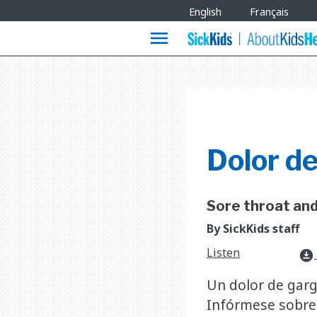
Site
English
Français
Languages
menu
Dolor de
Sore throat and t
By SickKids staff
Listen
download_for_offline
Un dolor de garg
Infórmese sobre l