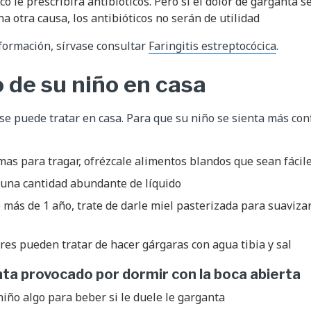
o le prescribirá antibióticos. Pero si el dolor de garganta s
a otra causa, los antibióticos no serán de utilidad
formación, sírvase consultar
Faringitis estreptocócica
.
o de su niño en casa
 se puede tratar en casa. Para que su niño se sienta más co
mas para tragar, ofrézcale alimentos blandos que sean fácil
 una cantidad abundante de líquido
e más de 1 año, trate de darle miel pasterizada para suavizar
es pueden tratar de hacer gárgaras con agua tibia y sal
ta provocado por dormir con la boca abierta
niño algo para beber si le duele le garganta