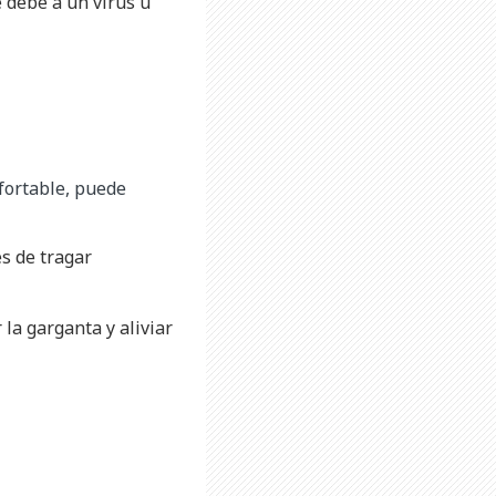
e debe a un virus u
nfortable, puede
es de tragar
 la garganta y aliviar