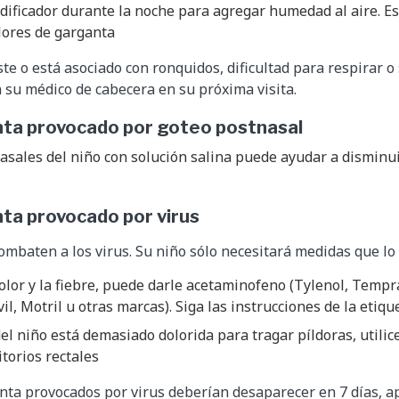
dificador durante la noche para agregar humedad al aire. E
lores de garganta
ste o está asociado con ronquidos, dificultad para respirar 
n su médico de cabecera en su próxima visita.
nta provocado por goteo postnasal
nasales del niño con solución salina puede ayudar a disminui
ta provocado por virus
ombaten a los virus. Su niño sólo necesitará medidas que lo 
dolor y la fiebre, puede darle acetaminofeno (Tylenol, Tempr
il, Motril u otras marcas). Siga las instrucciones de la etiqu
del niño está demasiado dolorida para tragar píldoras, utili
itorios rectales
anta provocados por virus deberían desaparecer en 7 días, 