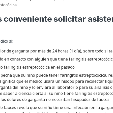
eptocócica
 conveniente solicitar asiste
dico si:
olor de garganta por más de 24 horas (1 día), sobre todo si t
do en contacto con alguien que tiene faringitis estreptocócic
do faringitis estreptocócica en el pasado
specha que su niño puede tener faringitis estreptocócica, r
 significa que el médico usará un hisopo para recolectar líqu
rganta del niño y lo enviará al laboratorio para su análisis o 
 saber a ciencia cierta si su niño tiene faringitis estreptoc
 los dolores de garganta no necesitan hisopados de fauces
de fauces revela que su niño tiene una infección en la garg