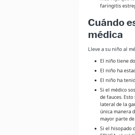
faringitis estr
Cuándo es
médica
Lleve a su niño al mé
El niño tiene d
El niño ha esta
El niño ha teni
Si el médico so
de fauces. Esto
lateral de la ga
única manera de
mayor parte de
Si el hisopado 