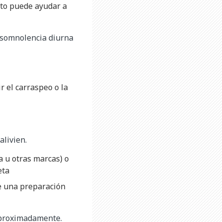
sto puede ayudar a
o somnolencia diurna
r el carraspeo o la
alivien.
a u otras marcas) o
eta
ce una preparación
aproximadamente.