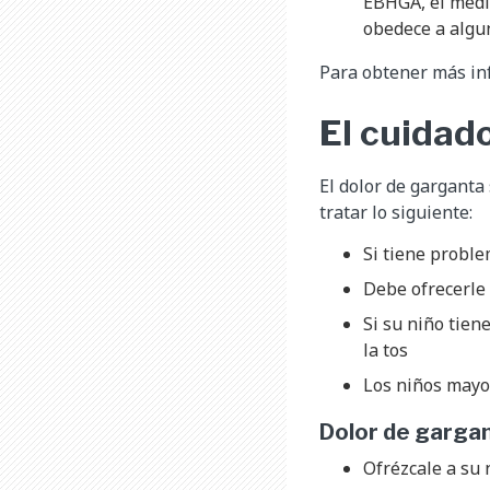
EBHGA, el médic
obedece a algun
Para obtener más in
El cuidad
El dolor de garganta
tratar lo siguiente:
Si tiene proble
Debe ofrecerle
Si su niño tien
la tos
Los niños mayor
Dolor de gargan
Ofrézcale a su 