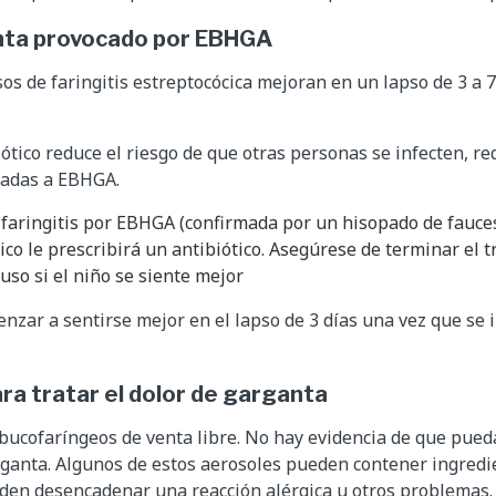
nta provocado por EBHGA
os de faringitis estreptocócica mejoran en un lapso de 3 a 7
ótico reduce el riesgo de que otras personas se infecten, re
iadas a EBHGA.
e faringitis por EBHGA (confirmada por un hisopado de fauc
ico le prescribirá un antibiótico. Asegúrese de terminar el 
luso si el niño se siente mejor
nzar a sentirse mejor en el lapso de 3 días una vez que se i
ara tratar el dolor de garganta
 bucofaríngeos de venta libre. No hay evidencia de que pued
arganta. Algunos de estos aerosoles pueden contener ingred
den desencadenar una reacción alérgica u otros problemas.