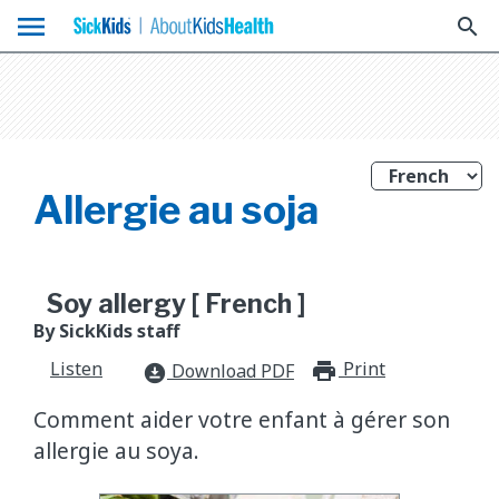
menu
search
Allergie au soja
Soy allergy [ French ]
By SickKids staff
Listen
Print
print_for
Download PDF
download_for_offline
Comment aider votre enfant à gérer son
allergie au soya.