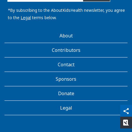
email
address:
*By subscribing to the AboutKidsHealth newsletter, you agree
to the
Legal
terms below.
AboutKidsHealth
About
Learn
More
Contributors
Contact
Sponsors
Donate
Legal
qr_code_scanner
content_copy
share
rate_review