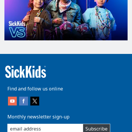
Find and follow us online
Monthly newsletter sign-up
enter
Subscribe
you