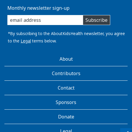
Monthly newsletter sign-up
enter
Subscribe
you
email
address:
*By subscribing to the AboutKidsHealth newsletter, you agree
to the
Legal
terms below.
AboutKidsHealth
About
Learn
More
Contributors
Contact
Sponsors
Donate
Legal
qr_code_scanner
content_copy