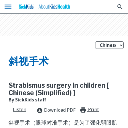
menu
search
斜视手术
Strabismus surgery in children [
Chinese (Simplified) ]
By SickKids staff
Listen
Print
print_for
Download PDF
download_for_offline
斜视手术（眼球对准手术）是为了强化弱眼肌