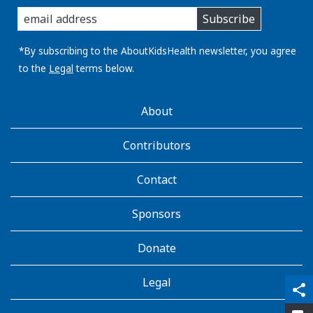
enter
Subscribe
you
email
address:
*By subscribing to the AboutKidsHealth newsletter, you agree
to the
Legal
terms below.
AboutKidsHealth
About
Learn
More
Contributors
Contact
Sponsors
Donate
Legal
qr_code_scanner
content_copy
share