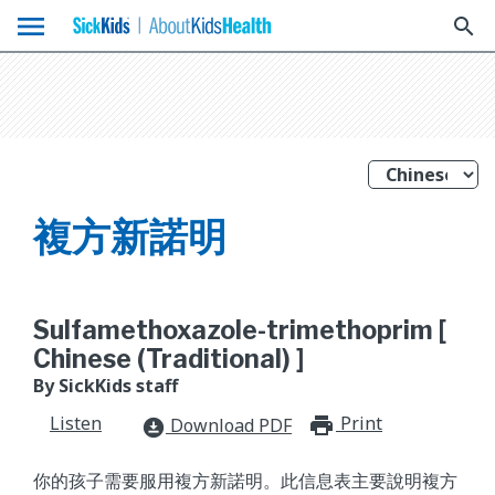
menu
search
複方新諾明
Sulfamethoxazole-trimethoprim [
Chinese (Traditional) ]
By SickKids staff
Listen
Print
print_for
Download PDF
download_for_offline
你的孩子需要服用複方新諾明。此信息表主要說明複方