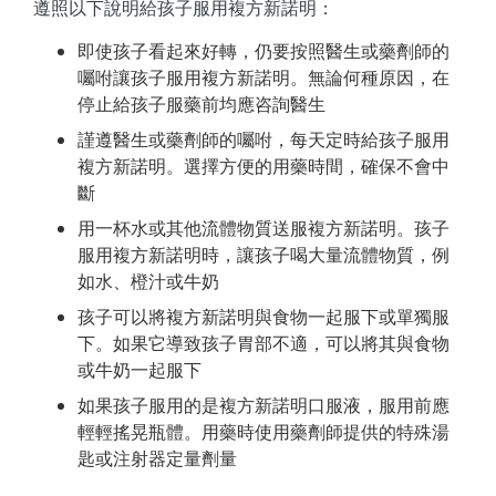
遵照以下說明給孩子服用複方新諾明：
即使孩子看起來好轉，仍要按照醫生或藥劑師的
囑咐讓孩子服用複方新諾明。無論何種原因，在
停止給孩子服藥前均應咨詢醫生
謹遵醫生或藥劑師的囑咐，每天定時給孩子服用
複方新諾明。選擇方便的用藥時間，確保不會中
斷
用一杯水或其他流體物質送服複方新諾明。孩子
服用複方新諾明時，讓孩子喝大量流體物質，例
如水、橙汁或牛奶
孩子可以將複方新諾明與食物一起服下或單獨服
下。如果它導致孩子胃部不適，可以將其與食物
或牛奶一起服下
如果孩子服用的是複方新諾明口服液，服用前應
輕輕搖晃瓶體。用藥時使用藥劑師提供的特殊湯
匙或注射器定量劑量