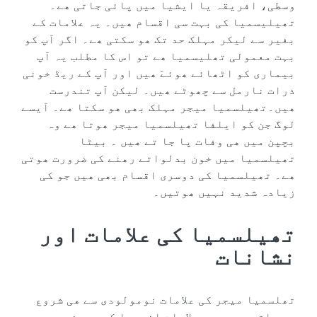
‬زیادہ‮ ‬شدید‮ ‬نہیں‮ ‬ھوتیں۔
تھیلسمیا‮ ‬کی‮ ‬علامات‮ ‬اور‮
‬نشانات
تھلسمیا‮ ‬میجر‮ ‬کی‮ ‬علامات‮ ‬نومولودی‮ ‬سے‮ ‬ھی‮ ‬شروع‮
‬ھو‮ ‬جاتی‮ ‬ھیں۔‮ ‬یہ‮ ‬علامات‮ ‬انیمیا‮ ‬کے‮ ‬مریضوں‮ ‬جیسی‮