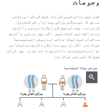
وجوھات
خون‮ ‬میں‮ ‬بے‮ ‬ترتیبی‮ ‬کی‮ ‬وجہ‮ ‬جین‮ ‬کی‮ ‬خرابی‮ ‬ھوتی‮
‬ھے‮ ‬جو‮ ‬کہ‮ ‬ھیموگلوبن‮ ‬کی‮ ‬پیداوار‮ ‬کو‮ ‬کنٹرول‮
‬کرتی‮ ‬ھے۔‮ ‬بچے‮ ‬اس‮ ‬جین‮ ‬کو‮ ‬ایک‮ ‬یا‮ ‬دونوں‮ ‬والدین‮
‬سے‮ ‬وراثت‮ ‬میں‮ ‬لیتے‮ ‬ھیں۔‮ ‬اگر‮ ‬بچہ‮ ‬دونوں‮ ‬والدین‮
‬سے‮ ‬خراب‮ ‬جین‮ ‬لیتا‮ ‬ھے‮ ‬تو‮ ‬اسے‮ ‬میجر‮ ‬تھیلیسمیا‮
‬ھوتا‮ ‬ھے۔‮ ‬اگر‮ ‬دو‮ ‬میں‮ ‬سے‮ ‬ایک‮ ‬والدین‮ ‬سے‮ ‬لیتا‮ ‬ھے‮
‬تو‮ ‬اسے‮ ‬تھیلسمیا‮ ‬مائنرھوتا‮ ‬ھے۔تب‮ ‬یہ‮ ‬بچہ‮ ‬خراب‮
‬جین‮ ‬کا‮ ‬کیرئیر‮ ‬ھوتا‮ ‬ھے۔
مورثی بیٹا تھیلسمیا