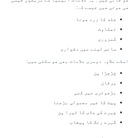
‬ھی‮ ‬ھوتی‮ ‬ھیں‮ ‬جیسے‮ ‬کہ:
جلد‮ ‬کا‮ ‬زرد‮ ‬ھونا
تھکاوٹ
کمزوری
سانس‮ ‬لینے‮ ‬میں‮ ‬دشواری
اسکے‮ ‬علاوہ‮ ‬دوسری‮ ‬علامات‮ ‬بھی‮ ‬ھو‮ ‬سکتی‮ ‬ھیں:
چڑچڑا‮ ‬پن
یرقان
بڑھوتری‮ ‬میں‮ ‬کمی
پیٹ‮ ‬کا‮ ‬غیر‮ ‬معمولی‮ ‬بڑھنا
چہرے‮ ‬کی‮ ‬ھڈی‮ ‬کا‮ ‬ٹیرا‮ ‬پن
گہرے‮ ‬رنگ‮ ‬کا‮ ‬پیشاب