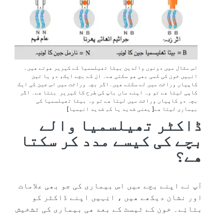
اس مثال میں دونوں والدین بیٹا تھیلسمیا کے کیریر ھوتے ھیں۔
انہیں خون کی کمی بھی ھو سکتی ھے۔ ان کے بچے ایک، دو یا تین
کاپیاں وراثت میں لے سکتے ھیں۔اگر بچہ وراثت میں اس جین کی ایک
کاپی لیتا ھے تو وہ اپنے ماں باپ کی طرح کا کیریر بنتا ھے۔ اگر
بچہ دو کاپیاں وراثت میں لیتا ھے تو وہ بیٹا تھیلسمیا کی
بیماری لیتا ھے[ یعنی شدید یا کم شدید انیمیا]
ڈاکٹر‮ ‬تھیلسمیا‮ ‬والے‮
‬بچے‮ ‬کی‮ ‬کیسے‮ ‬مدد‮ ‬کر‮ ‬سکتا‮
‬ھے؟
آپ‮ ‬نے‮ ‬اپنے‮ ‬بچے‮ ‬میں‮ ‬اس‮ ‬بیماری‮ ‬کی‮ ‬جو‮ ‬بھی‮ ‬علامات‮
‬اور‮ ‬نشان‮ ‬دیکھے‮ ‬ھیں‮ ‬،‮ ‬انِہیں‮ ‬اپنے‮ ‬ڈاکٹر‮ ‬کو‮
‬بتائِے۔‮ ‬خون‮ ‬کے‮ ‬ٹیسٹ‮ ‬کے‮ ‬بعد‮ ‬ھی‮ ‬بیماری‮ ‬کی‮ ‬تشخیش‮