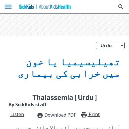
menu
search
تھیلیسیمیا‮ ‬یا‮ ‬خون‮
‬میں‮ ‬خرابی‮ ‬کی‮ ‬بیماری
Thalassemia [ Urdu ]
By SickKids staff
Listen
Print
print_for
Download PDF
download_for_offline
آسانی سے سمجھ میں آنے والا جائزہ جس میں