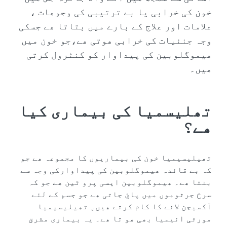
خون کی خرابی یا بے ترتیبی کی وجوھات ،
علامات اور علاج کے بارے میں بتاتا ھے جسکی
وجہ جننیات کی خرابی ھوتی ھے،جو خون میں
ھیموگلوبین کی پیداوار کو کنٹرول کرتی
ھیں۔
تھلیسمیا‮ ‬کی‮ ‬بیماری‮ ‬کیا‮
‬ھے؟