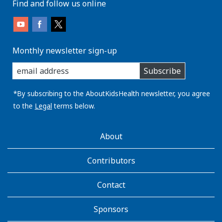
Find and follow us online
Monthly newsletter sign-up
enter
Subscribe
you
email
address:
*By subscribing to the AboutKidsHealth newsletter, you agree
to the
Legal
terms below.
AboutKidsHealth
About
Learn
More
Contributors
Contact
Sponsors