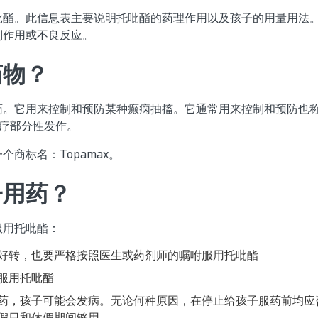
吡酯。此信息表主要说明托吡酯的药理作用以及孩子的用量用法
副作用或不良反应。
药物？
药。它用来控制和预防某种癫痫抽搐。它通常用来控制和预防也
治疗部分性发作。
商标名：Topamax。
子用药？
服用托吡酯：
好转，也要严格按照医生或药剂师的嘱咐服用托吡酯
服用托吡酯
药，孩子可能会发病。无论何种原因，在停止给孩子服药前均应
假日和休假期间够用