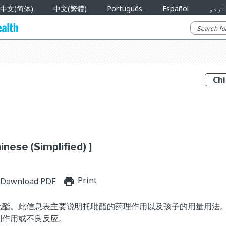
中文(简体)
中文(繁體)
Português
Español
اردو
nese (Simplified) ]
Print
print_for_offline
Download PDF
吡酯。此信息表主要说明托吡酯的药理作用以及孩子的用量用法
副作用或不良反应。