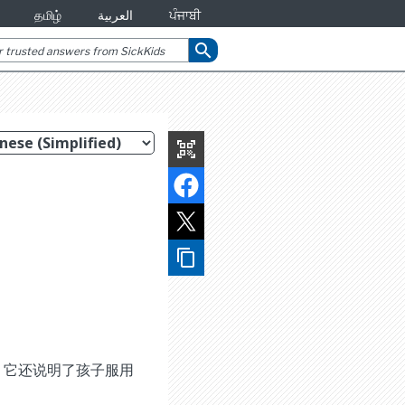
தமிழ்
العربية
ਪੰਜਾਬੀ
search
qr_code_scanner
content_copy
。它还说明了孩子服用