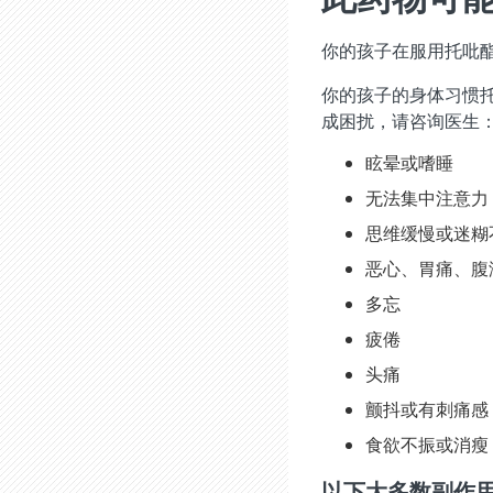
你的孩子在服用托吡
你的孩子的身体习惯
成困扰，请咨询医生
眩晕或嗜睡
无法集中注意力
思维缓慢或迷糊
恶心、胃痛、腹
多忘
疲倦
头痛
颤抖或有刺痛感
食欲不振或消瘦
以下大多数副作