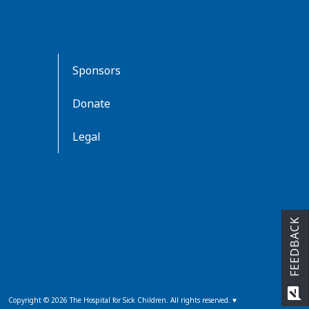
Sponsors
Donate
Legal
FEEDBACK
rate_review
Copyright ©
2026
The Hospital for Sick Children. All rights reserved. ♥