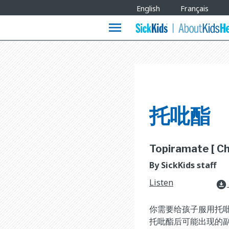
Site
English
Français
Languages
menu
托吡酯
Topiramate [ Chi
By SickKids staff
Listen
download_for_offline
你需要给孩子服用托
托吡酯后可能出现的