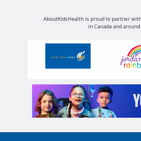
AboutKidsHealth is proud to partner with
in Canada and around t
Our
Sponsors