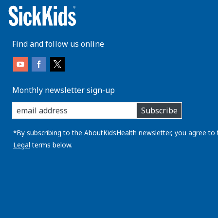
Find and follow us online
Monthly newsletter sign-up
enter
Subscribe
you
email
address:
*By subscribing to the AboutKidsHealth newsletter, you agree to 
Legal
terms below.