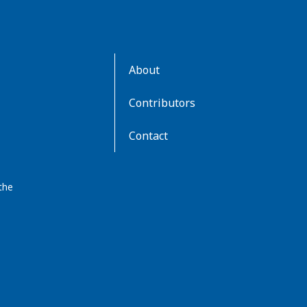
AboutKidsHealth
About
Learn
More
Contributors
Contact
the