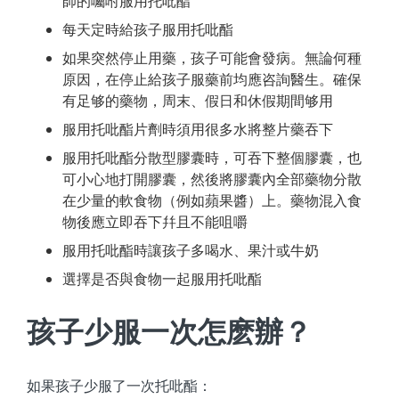
師的囑咐服用托吡酯
每天定時給孩子服用托吡酯
如果突然停止用藥，孩子可能會發病。無論何種
原因，在停止給孩子服藥前均應咨詢醫生。確保
有足够的藥物，周末、假日和休假期間够用
服用托吡酯片劑時須用很多水將整片藥吞下
服用托吡酯分散型膠囊時，可吞下整個膠囊，也
可小心地打開膠囊，然後將膠囊內全部藥物分散
在少量的軟食物（例如蘋果醬）上。藥物混入食
物後應立即吞下幷且不能咀嚼
服用托吡酯時讓孩子多喝水、果汁或牛奶
選擇是否與食物一起服用托吡酯
孩子少服一次怎麽辦？
如果孩子少服了一次托吡酯：