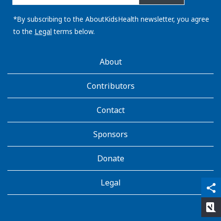
email
address:
*By subscribing to the AboutKidsHealth newsletter, you agree
to the
Legal
terms below.
AboutKidsHealth
About
Learn
More
Contributors
Contact
Sponsors
Donate
Legal
qr_code_scanner
content_copy
share
rate_review