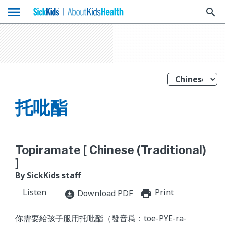
menu
search
托吡酯
Topiramate [ Chinese (Traditional)
]
By SickKids staff
Listen
Print
print_for
Download PDF
download_for_offline
你需要給孩子服用托吡酯（發音爲：toe-PYE-ra-