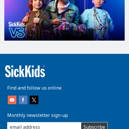
Find and follow us online
Monthly newsletter sign-up
enter
Subscribe
you