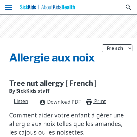
menu
search
Allergie aux noix
Tree nut allergy [ French ]
By SickKids staff
Listen
Print
print_for
Download PDF
download_for_offline
Comment aider votre enfant à gérer une
allergie aux noix telles que les amandes,
les cajous ou les noisettes.