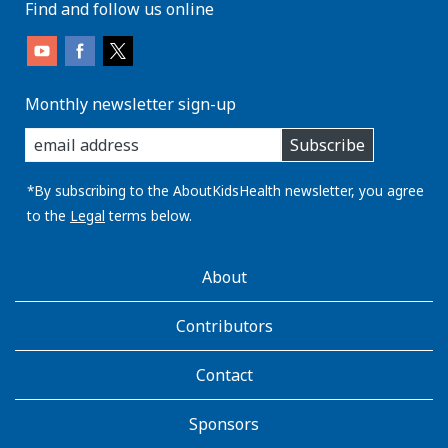
Find and follow us online
Monthly newsletter sign-up
enter
Subscribe
you
email
address:
*By subscribing to the AboutKidsHealth newsletter, you agree
to the
Legal
terms below.
AboutKidsHealth
About
Learn
More
Contributors
Contact
Sponsors