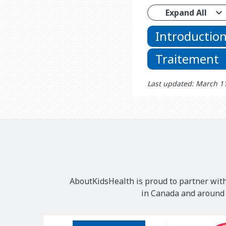
Expand All
Introductio
Traitement
Last updated: March 1
AboutKidsHealth is proud to partner with
in Canada and around t
Our