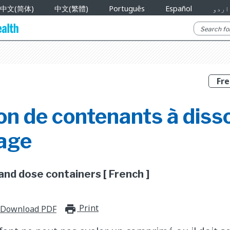
中文(简体)
中文(繁體)
Português
Español
اردو
ion de contenants à diss
sage
and dose containers [ French ]
Print
print_for_offline
Download PDF