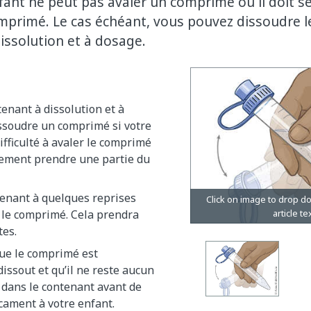
nfant ne peut pas avaler un comprimé ou il doit 
mprimé. Le cas échéant, vous pouvez dissoudre 
issolution et à dosage.
tenant à dissolution et à
ssoudre un comprimé si votre
difficulté à avaler le comprimé
ulement prendre une partie du
tenant à quelques reprises
 le comprimé. Cela prendra
tes.
ue le comprimé est
ssout et qu’il ne reste aucun
 dans le contenant avant de
cament à votre enfant.