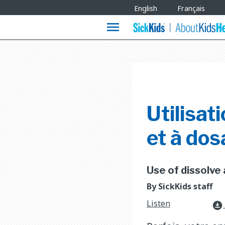
Site
English
Français
Languages
menu
Utilisat
et à do
Use of dissolve 
By SickKids staff
Listen
download_for_offline