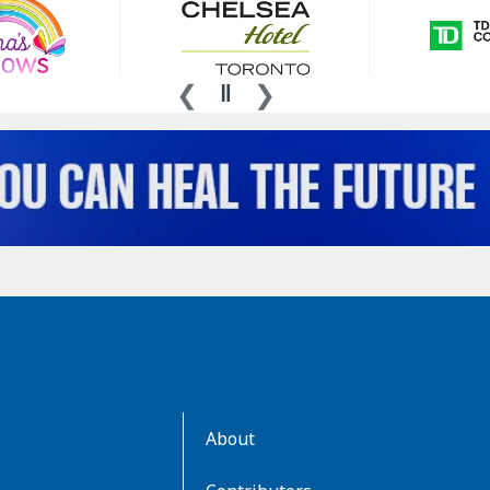
AboutKidsHealth
About
Learn
More