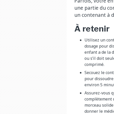
Parfois, votre e
une partie du co
un contenant à d
À retenir
Utilisez un con
dosage pour di
enfant a de la 
ou s’il doit se
comprimé.
Secouez le con
pour dissoudre
environ 5 minu
Assurez-vous q
complètement di
morceau solide
donner le médi