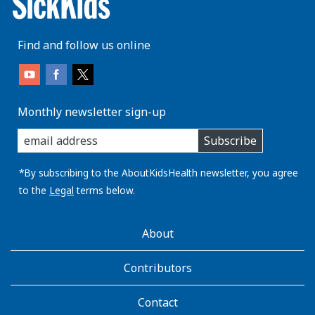
Find and follow us online
Monthly newsletter sign-up
enter
Subscribe
you
email
address:
*By subscribing to the AboutKidsHealth newsletter, you agree
to the
Legal
terms below.
AboutKidsHealth
About
Learn
More
Contributors
Contact