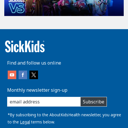
Find and follow us online
Monthly newsletter sign-up
enter
Subscribe
you
email
address:
*By subscribing to the AboutKidsHealth newsletter, you agree
to the
Legal
terms below.