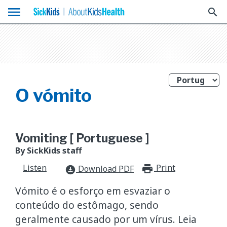
menu
search
O vómito
Vomiting [ Portuguese ]
By SickKids staff
Listen
Print
print_for
Download PDF
download_for_offline
Vómito é o esforço em esvaziar o
conteúdo do estômago, sendo
geralmente causado por um vírus. Leia