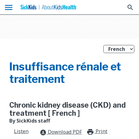
menu
search
Insuffisance rénale et
traitement
Chronic kidney disease (CKD) and
treatment [ French ]
By SickKids staff
Listen
Print
print_for
Download PDF
download_for_offline