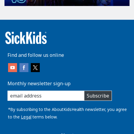
Find and follow us online
Monthly newsletter sign-up
enter
Subscribe
you
email
address:
*By subscribing to the AboutKidsHealth newsletter, you agree
to the
Legal
terms below.
AboutKidsHealth