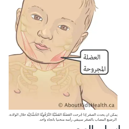
يمكن ان يحدث الصعَر إذا جُرحت العَضَلَةُ القَصِّيَّةُ التَّرْقُوِيَّةُ الخُشَّائِيَّة خلال الولادة.
الرضيع المصاب بالصعَر سيبقي رأسه منحنيا باتجاه واحد.