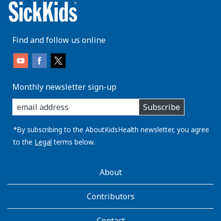
Find and follow us online
Monthly newsletter sign-up
enter
Subscribe
you
email
address:
*By subscribing to the AboutKidsHealth newsletter, you agree
to the
Legal
terms below.
AboutKidsHealth
About
Learn
More
Contributors
Contact