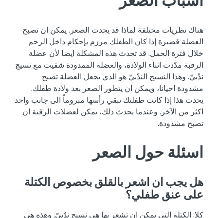
اسباب الصعر
هناك نظريات مختلفة لماذا قد يحدث الصعر. يمكن ان تصبح
العضلة قصيرة إذا كان الطفلك مرزم بإحكام داخل الرحم
خلال فترة الحمل. قد تحدث هذه المشكلة ايضا لأن عضلة
الرقبة مدّدت اثناء الولادة، والعضلة الممدودة شفيت مع نسيج
ندْبيّ. وهذا النسيج الندْبيّ هو الذي يجعل العضلة تصبح
مشدودة احيانا، ويمكن ان يتطور الصعر بعد ولادة طفلك.
يحدث هذا إذا كانت طفلتك تبقي رأسها مبروماً الى جانب واحد
اكثر من الآخر. وعندما يحدث ذلك، يمكن لعضلات الرقبة ان
تصبح مشدودة.
اسئلة حول الصعر
هل يجب ان اشعر بالقلق بخصوص الكتلة
على عنق طفلي؟
كلا. الكتلة التي يمكن ان تشعر بها هي نسيج ندْبيّ. وهذه هي