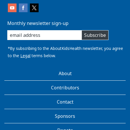
Monthly newsletter sign-up
enter
Subscribe
you
email
address:
*By subscribing to the AboutKidsHealth newsletter, you agree
to the
Legal
terms below.
AboutKidsHealth
About
Learn
More
Contributors
Contact
Sponsors