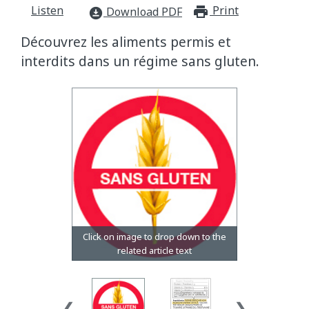
Listen
Print
print_for
Download PDF
download_for_offline
Découvrez les aliments permis et
interdits dans un régime sans gluten.