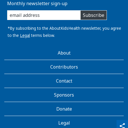
Monthly newsletter sign-up
enter
Subscribe
you
email
address:
*By subscribing to the AboutKidsHealth newsletter, you agree
to the
Legal
terms below.
AboutKidsHealth
About
Learn
More
Contributors
Contact
Sponsors
Donate
Legal
qr_code_scanner
content_copy
share