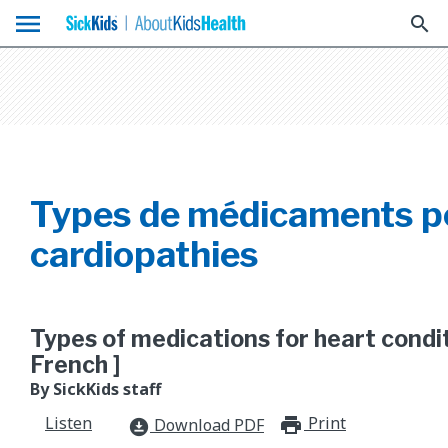
menu
search
Types de médicaments po
cardiopathies
Types of medications for heart condit
French ]
By SickKids staff
Listen
Print
print_for
Download PDF
download_for_offline