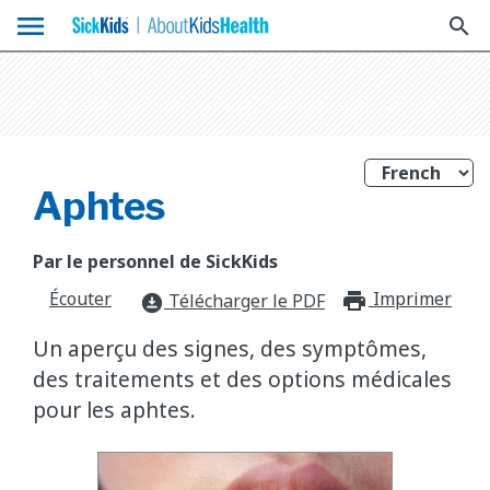
menu
search
Aphtes
Par le personnel de SickKids
Écouter
Imprimer
print_f
Télécharger le PDF
download_for_offline
Un aperçu des signes, des symptômes,
des traitements et des options médicales
pour les aphtes.