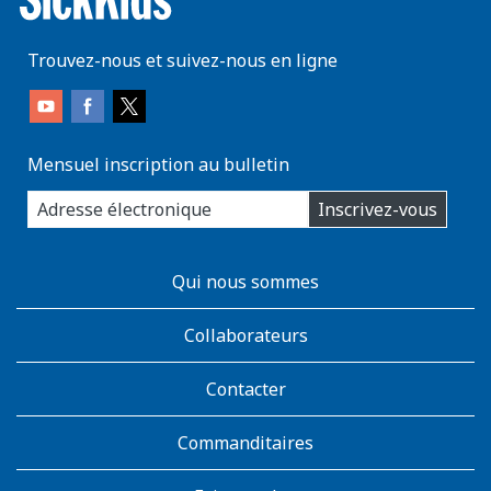
Trouvez-nous et suivez-nous en ligne
Mensuel inscription au bulletin
enter
Inscrivez-vous
you
email
address:
AboutKidsHealth
Qui nous sommes
Learn
More
Collaborateurs
Contacter
Commanditaires