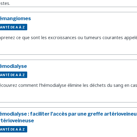
stes.
émangiomes
ANTÉ DE A À Z
prenez ce que sont les excroissances ou tumeurs courantes appe
émodialyse
ANTÉ DE A À Z
couvrez comment l’hémodialyse élimine les déchets du sang en cas 
émodialyse : faciliter l’accès par une greffe artérioveineu
rtérioveineuse
ANTÉ DE A À Z