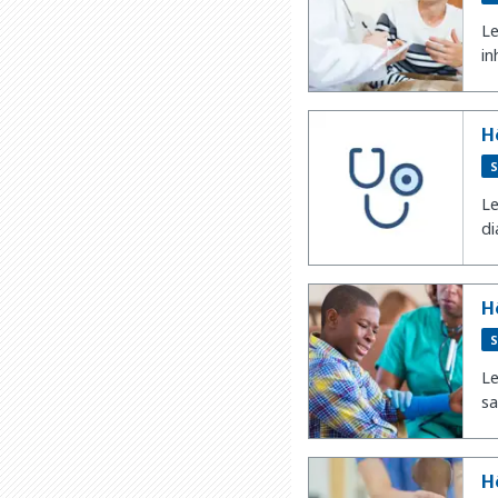
Le
in
H
S
Le
di
H
S
Le
sa
H