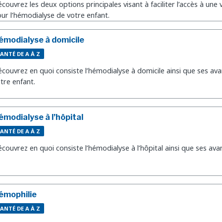
couvrez les deux options principales visant à faciliter l’accès à une
ur l’hémodialyse de votre enfant.
émodialyse à domicile
ANTÉ DE A À Z
couvrez en quoi consiste l’hémodialyse à domicile ainsi que ses av
tre enfant.
émodialyse à l’hôpital
ANTÉ DE A À Z
couvrez en quoi consiste l’hémodialyse à l’hôpital ainsi que ses ava
émophilie
ANTÉ DE A À Z