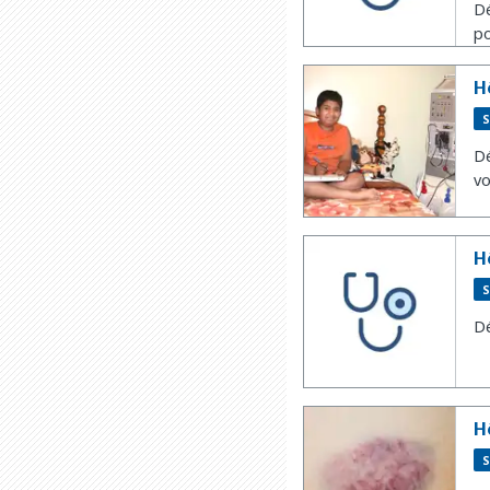
Dé
po
H
S
Dé
vo
H
S
Dé
H
S