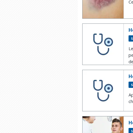
Ce
H
S
Le
pe
de
H
S
Ap
ch
H
S