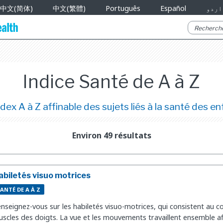
中文(简体)
中文(繁體)
Português
Español
اردو
Indice Santé de A à Z
dex A à Z affinable des sujets liés à la santé des e
Environ 49 résultats
abiletés visuo motrices
ANTÉ DE A À Z
nseignez-vous sur les habiletés visuo-motrices, qui consistent au c
scles des doigts. La vue et les mouvements travaillent ensemble a