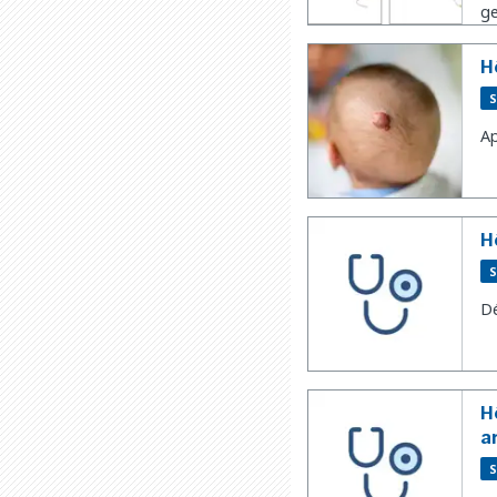
ge
H
S
Ap
H
S
Dé
H
a
S