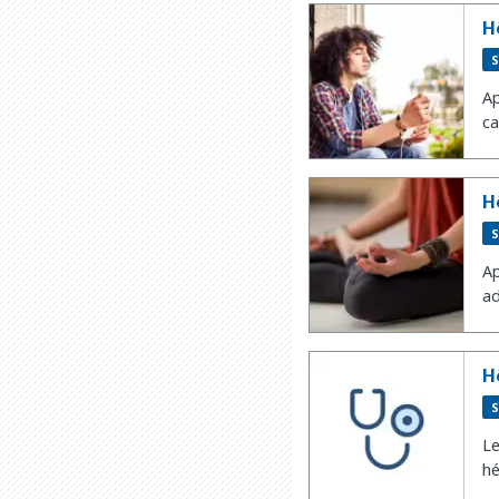
H
S
Ap
ca
H
S
Ap
ad
H
S
Le
hé