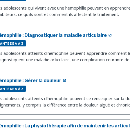
s adolescents qui vivent avec une hémophilie peuvent en apprendre
hibiteurs, ce qu'ils sont et comment ils affectent le traitement.
émophilie : Diagnostiquer la maladie articulaire
ANTÉ DE A À Z
s adolescents atteints d’hémophilie peuvent apprendre comment l
agnostiquent une maladie articulaire, une complication courante de 
émophilie : Gérer la douleur
ANTÉ DE A À Z
s adolescents atteints d’hémophilie peuvent se renseigner sur la dou
ignements, y compris la différence entre la douleur aiguë et chroni
émophilie : La physiothérapie afin de maintenir les articu