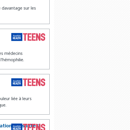
 davantage sur les
es médecins
l’hémophilie.
leur liée à leurs
que.
lations en santé