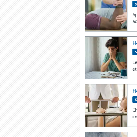
S
Ap
ad
H
S
Le
et
H
S
Ch
im