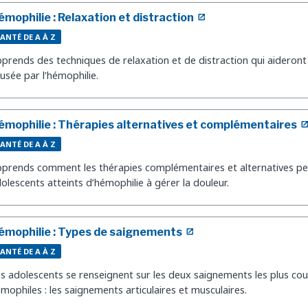
émophilie : Relaxation et distraction
ANTÉ DE A À Z
prends des techniques de relaxation et de distraction qui aideront
usée par l’hémophilie.
émophilie : Thérapies alternatives et complémentaires
ANTÉ DE A À Z
prends comment les thérapies complémentaires et alternatives peu
olescents atteints d’hémophilie à gérer la douleur.
émophilie : Types de saignements
ANTÉ DE A À Z
s adolescents se renseignent sur les deux saignements les plus cou
mophiles : les saignements articulaires et musculaires.