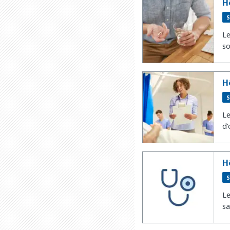
H
S
Le
so
H
S
Le
d’
H
S
Le
sa