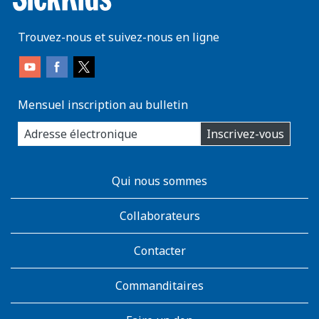
Trouvez-nous et suivez-nous en ligne
Mensuel inscription au bulletin
enter
Inscrivez-vous
you
email
address:
AboutKidsHealth
Qui nous sommes
Learn
More
Collaborateurs
Contacter
Commanditaires