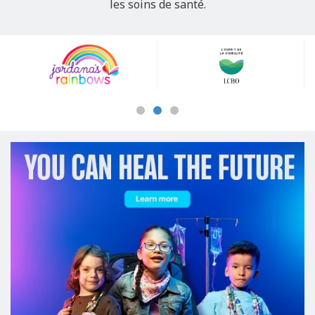
les soins de santé.
Our
Sponsors