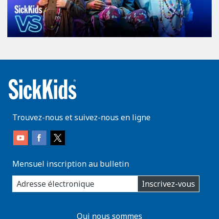
Trouvez-nous et suivez-nous en ligne
Mensuel inscription au bulletin
enter
Inscrivez-vous
you
email
address:
AboutKidsHealth
Qui nous sommes