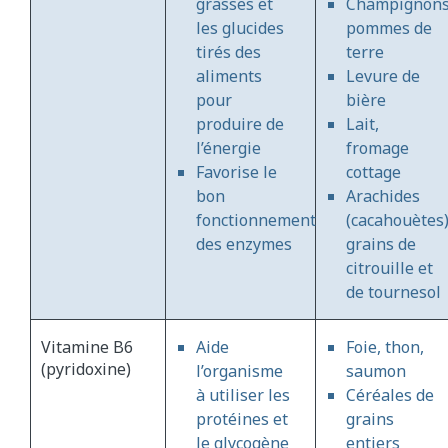
grasses et
Champignons
les glucides
pommes de
tirés des
terre
aliments
Levure de
pour
bière
produire de
Lait,
l’énergie
fromage
Favorise le
cottage
bon
Arachides
fonctionnement
(cacahouètes)
des enzymes
grains de
citrouille et
de tournesol
Vitamine B6
Aide
Foie, thon,
(pyridoxine)
l’organisme
saumon
à utiliser les
Céréales de
protéines et
grains
le glycogène
entiers