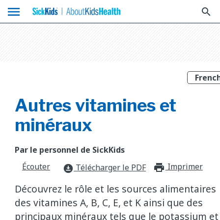
menu
search
Autres vitamines et
minéraux
Par le personnel de SickKids
Écouter
Imprimer
print_f
Télécharger le PDF
download_for_offline
Découvrez le rôle et les sources alimentaires
des vitamines A, B, C, E, et K ainsi que des
principaux minéraux tels que le potassium et 