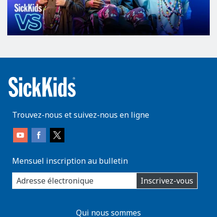
Trouvez-nous et suivez-nous en ligne
Mensuel inscription au bulletin
enter
Inscrivez-vous
you
email
address:
AboutKidsHealth
Qui nous sommes