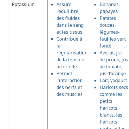
Potassium
Assure
Bananes,
l’équilibre
papayes
des fluides
Patates
dans le sang
douces,
et les tissus
légumes-
Contribue à
feuilles vert
la
foncé
régularisation
Avocat, jus
de la tension
de prune, jus
artérielle
de tomate,
Permet
jus d’orange
l’interaction
Lait, yogourt
des nerfs et
Haricots secs
des muscles
comme les
petits
haricots
blancs, les
haricots
pinto, et les