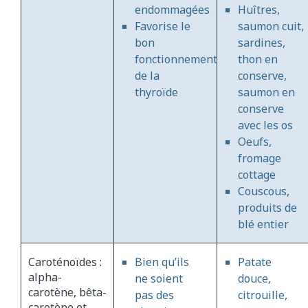
endommagées
Huîtres,
Favorise le
saumon cuit,
bon
sardines,
fonctionnement
thon en
de la
conserve,
thyroïde
saumon en
conserve
avec les os
Oeufs,
fromage
cottage
Couscous,
produits de
blé entier
Caroténoïdes :
Bien qu’ils
Patate
alpha-
ne soient
douce,
carotène, bêta-
pas des
citrouille,
carotène et