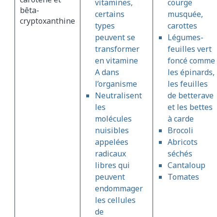
vitamines,
courge
bêta-
certains
musquée,
cryptoxanthine
types
carottes
peuvent se
Légumes-
transformer
feuilles vert
en vitamine
foncé comme
A dans
les épinards,
l’organisme
les feuilles
Neutralisent
de betterave
les
et les bettes
molécules
à carde
nuisibles
Brocoli
appelées
Abricots
radicaux
séchés
libres qui
Cantaloup
peuvent
Tomates
endommager
les cellules
de