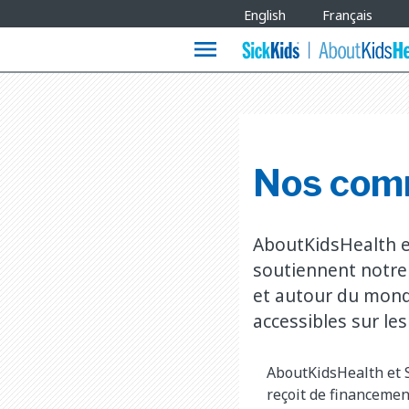
Site
English
Français
Languages
menu
Nos com
AboutKidsHealth es
soutiennent notre 
et autour du mond
accessibles sur les
AboutKidsHealth et S
reçoit de financemen