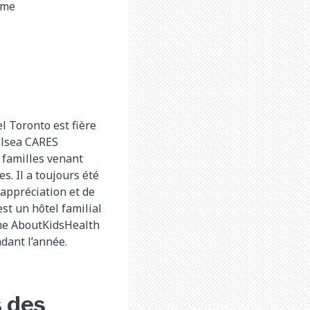
mme
l Toronto est fière
elsea CARES
familles venant
s. Il a toujours été
appréciation et de
st un hôtel familial
mme AboutKidsHealth
ndant l’année.
 des