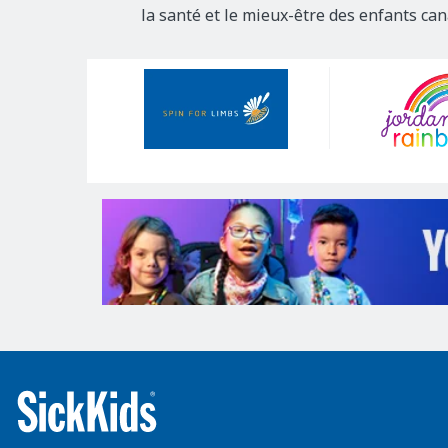
la santé et le mieux-être des enfants ca
Our
Sponsors