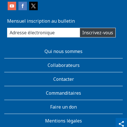
Mensuel inscription au bulletin
enter
Inscrivez-vous
you
email
address:
AboutKidsHealth
Qui nous sommes
Learn
More
Collaborateurs
Contacter
Commanditaires
Faire un don
Mentions légales
qr_code_scanner
content_copy
share