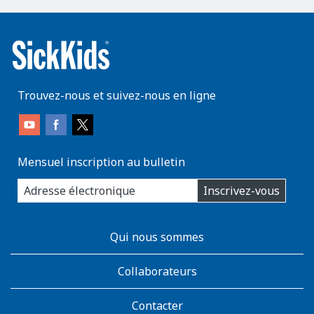
Trouvez-nous et suivez-nous en ligne
Mensuel inscription au bulletin
enter
Inscrivez-vous
you
email
address:
AboutKidsHealth
Qui nous sommes
Learn
More
Collaborateurs
Contacter