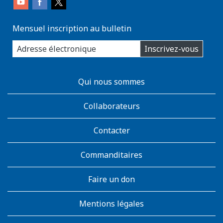
Mensuel inscription au bulletin
enter
Inscrivez-vous
you
email
address:
AboutKidsHealth
Qui nous sommes
Learn
More
Collaborateurs
Contacter
Commanditaires
Faire un don
Mentions légales